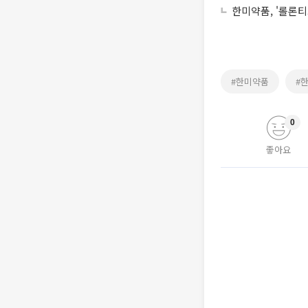
한미약품, '롤론티
#한미약품
#
0
좋아요