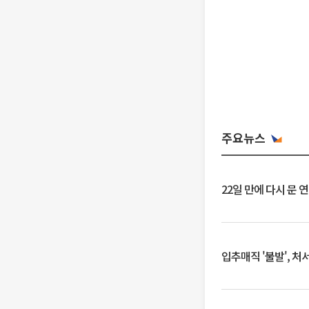
주요뉴스
22일 만에 다시 문 
입추매직 '불발', 처