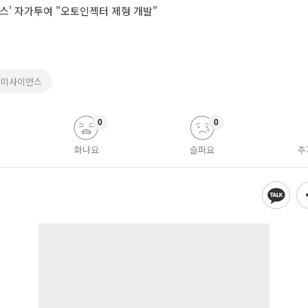
스' 자가투여 "오토인젝터 제형 개발"
한미사이언스
0
0
화나요
슬퍼요
추