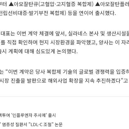
년부터 ▲아모잘탄큐(고혈압·고지혈증 복합제) ▲아모잘탄플
전립선비대증·발기부전 복합제) 등을 연이어 출시했다.
대표는 이번 계약 체결에 앞서, 실라네스 본사 및 생산시설
를 직접 확인하며 현지 시장환경을 파악했고, 양사는 이 자
출시 계획에 대해 심도있게 논의했다.
 “이번 계약은 당사 복합제 기술의 글로벌 경쟁력을 입증
시장 진출을 발판으로 해외사업 확장을 지속 추진하겠다”고
맥투여 '인플루엔자 주사제' 출시
 염증성 질환서 "LDL-C 조절" 논문