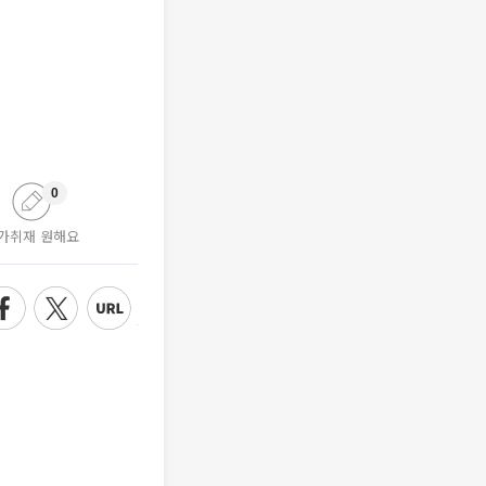
0
가취재 원해요