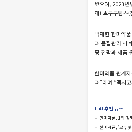
왔으며, 2023
제) ▲구구탐스(
박재현 한미약품 
과 품질관리 체계
팅 전략과 제품 
한미약품 관계자는
과”라며 “멕시코
AI 추천 뉴스
한미약품, 1회 정
한미약품, '로수젯'