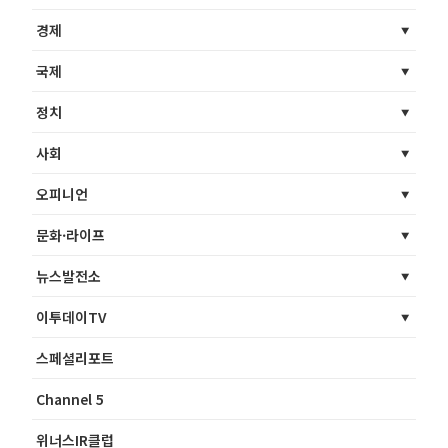
경제
국제
정치
사회
오피니언
문화·라이프
뉴스발전소
이투데이TV
스페셜리포트
Channel 5
위너스IR클럽