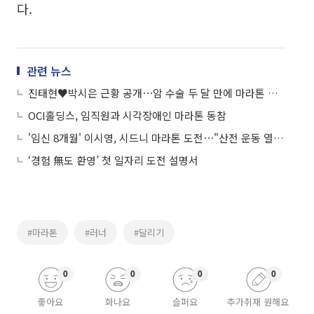
다.
관련 뉴스
진태현♥박시은 근황 공개⋯암 수술 두 달 만에 마라톤 완주
OCI홀딩스, 임직원과 시각장애인 마라톤 동참
'임신 8개월' 이시영, 시드니 마라톤 도전⋯"산전 운동 열심히 해, 가볍게 뛰고 올 것"
‘경험 無도 환영’ 첫 일자리 도전 설명서
#마라톤
#러너
#달리기
0
0
0
0
좋아요
화나요
슬퍼요
추가취재 원해요