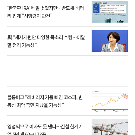
‘한국판 IRA’ 베일 벗었지만…반도체·배터
리 업계 “시행령이 관건”
與 “세제개편안 다양한 목소리 수렴…이달
말 정리 가능성”
블룸버그 “레버리지 거품 빠진 코스피, 변
동성 최악 국면 지났을 가능성”
영업익으로 이자도 못 낸다…건설 한계기
업 5년 새 62→173곳