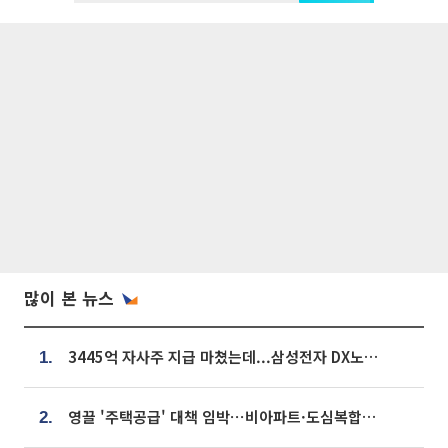
많이 본 뉴스
3445억 자사주 지급 마쳤는데...삼성전자 DX노조, 뒤늦은 '떼쓰기 집회'
1.
영끌 '주택공급' 대책 임박⋯비아파트·도심복합까지 총동원
2.