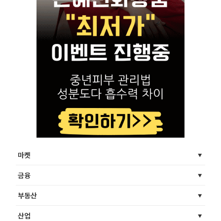
마켓
금융
부동산
산업