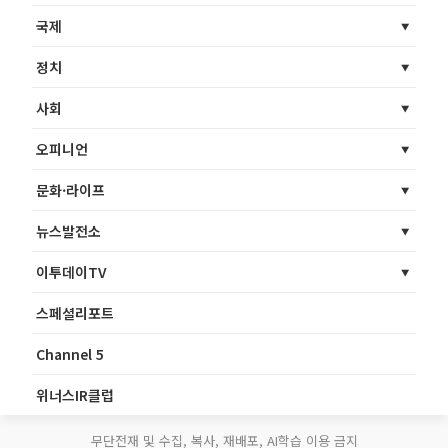
국제
정치
사회
오피니언
문화·라이프
뉴스발전소
이투데이TV
스페셜리포트
Channel 5
위너스IR클럽
무단전재 및 수집, 복사, 재배포, AI학습 이용 금지