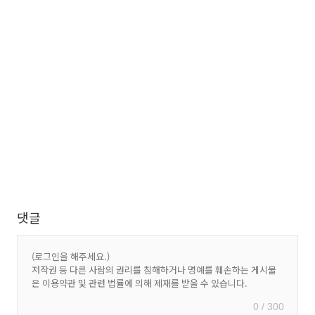
댓글
0 / 300