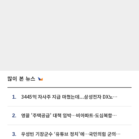
많이 본 뉴스
3445억 자사주 지급 마쳤는데...삼성전자 DX노조, 뒤늦은 '떼쓰기 집회'
1.
영끌 '주택공급' 대책 임박⋯비아파트·도심복합까지 총동원
2.
우성빈 기장군수 ‘유튜브 정치’에…국민의힘 군의원들 집단 반발
3.