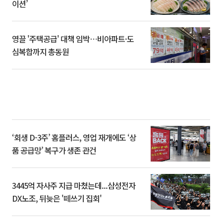
이션’
영끌 '주택공급' 대책 임박⋯비아파트·도
심복합까지 총동원
‘회생 D-3주’ 홈플러스, 영업 재개에도 ‘상
품 공급망’ 복구가 생존 관건
3445억 자사주 지급 마쳤는데...삼성전자
DX노조, 뒤늦은 '떼쓰기 집회'