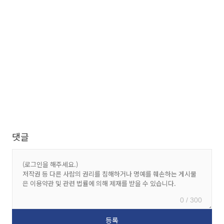
댓글
0 / 300