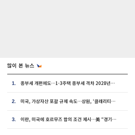
많이 본 뉴스
종부세 개편에도…1·3주택 종부세 격차 2028년부터 확대
1.
미국, 가상자산 포괄 규제 속도…상원, ‘클래리티법’ 9월 절차투표 추진
2.
이란, 미국에 호르무즈 합의 조건 제시…美 “경기 아직 안 끝나” [종합]
3.