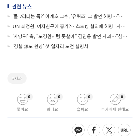
관련 뉴스
'물 2리터는 독?' 이계호 교수, '유퀴즈' 그 발언 해명⋯"적당히 먹자는 것"
UN 최정원, 여자친구에 흉기?⋯스토킹 혐의에 해명 "사소한 다툼, 일종의 해프닝"
'사당귀' 측, "도경완처럼 못살아" 김진웅 발언 사과⋯"심려끼쳐 죄송, 성숙한 방송 만들 것"
‘경험 無도 환영’ 첫 일자리 도전 설명서
#사과
0
0
0
0
좋아요
화나요
슬퍼요
추가취재 원해요