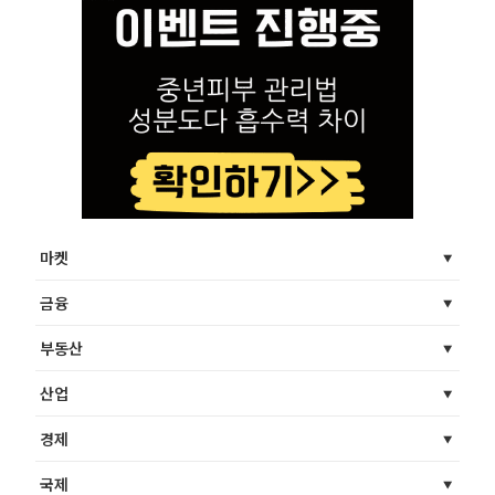
마켓
금융
부동산
산업
경제
국제