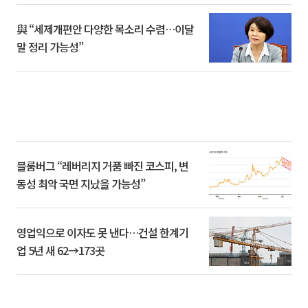
與 “세제개편안 다양한 목소리 수렴…이달
말 정리 가능성”
블룸버그 “레버리지 거품 빠진 코스피, 변
동성 최악 국면 지났을 가능성”
영업익으로 이자도 못 낸다…건설 한계기
업 5년 새 62→173곳