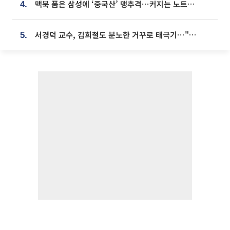
맥북 품은 삼성에 ‘중국산’ 맹추격⋯커지는 노트북 OLED 시장
4.
서경덕 교수, 김희철도 분노한 거꾸로 태극기⋯"엉터리는 아냐, 아쉬울 뿐"
5.