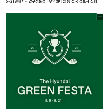
5~21일까지⋯압구정본점ㆍ무역센터점 등 전국 점포서 진행