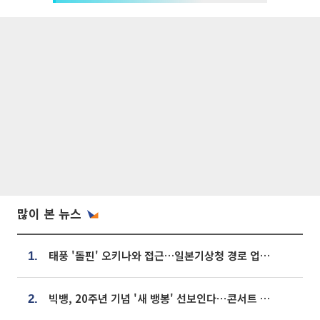
많이 본 뉴스
태풍 '돌핀' 오키나와 접근…일본기상청 경로 업데이트
1.
빅뱅, 20주년 기념 '새 뱅봉' 선보인다⋯콘서트 앞두고 팝업 개최
2.