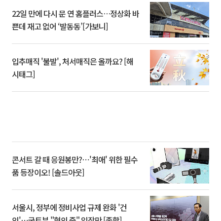
22일 만에 다시 문 연 홈플러스…정상화 바
쁜데 재고 없어 ‘발동동’[가보니]
입추매직 '불발', 처서매직은 올까요? [해
시태그]
콘서트 갈 때 응원봉만?⋯'최애' 위한 필수
품 등장이오! [솔드아웃]
서울시, 정부에 정비사업 규제 완화 '건
의'⋯국토부 "협의 중" 입장만 [종합]