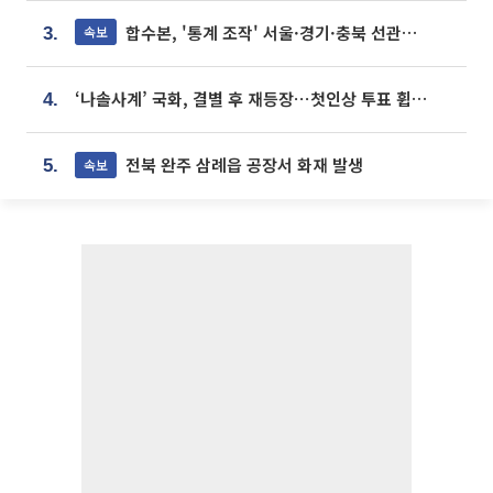
합수본, '통계 조작' 서울·경기·충북 선관위 등 추가 압수수색
속보
3.
‘나솔사계’ 국화, 결별 후 재등장⋯첫인상 투표 휩쓸고 ‘인기녀’ 등극
4.
전북 완주 삼례읍 공장서 화재 발생
속보
5.