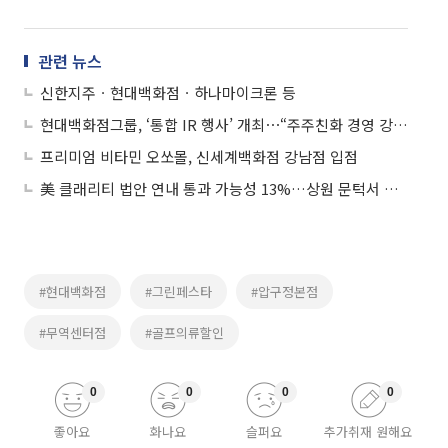
관련 뉴스
신한지주ㆍ현대백화점ㆍ하나마이크론 등
현대백화점그룹, ‘통합 IR 행사’ 개최⋯“주주친화 경영 강화”
프리미엄 비타민 오쏘몰, 신세계백화점 강남점 입점
美 클래리티 법안 연내 통과 가능성 13%…상원 문턱서 제동
#현대백화점
#그린페스타
#압구정본점
#무역센터점
#골프의류할인
0
0
0
0
좋아요
화나요
슬퍼요
추가취재 원해요