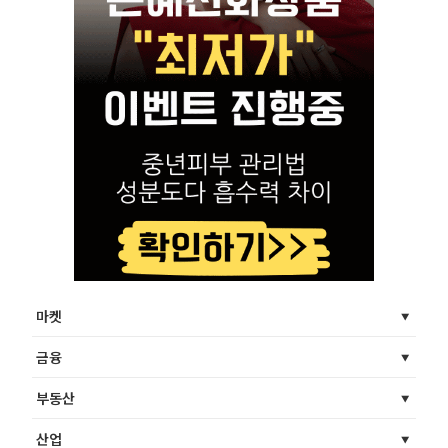
마켓
금융
부동산
산업