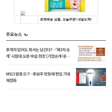
주요뉴스
후계자 없어도 회사는 남긴다?…‘제3자 승
계’ 시험대 오른 中企 현장 [기업승계 대전
환]
MSCI 발표 D-7…후보주 반등에 편입 기대
재점화