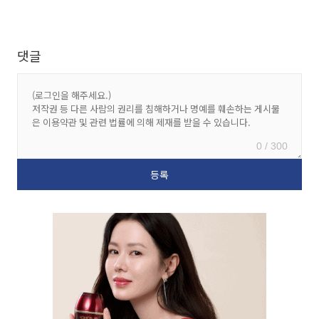
댓글
0 / 300