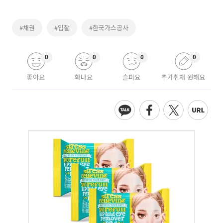
#채권
#입찰
#한국가스공사
0
0
0
0
좋아요
화나요
슬퍼요
추가취재 원해요