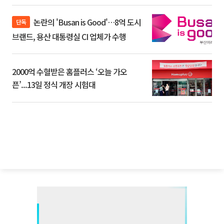
논란의 'Busan is Good'…8억 도시
단독
브랜드, 용산 대통령실 CI 업체가 수행
2000억 수혈받은 홈플러스 ‘오늘 가오
픈’...13일 정식 개장 시험대