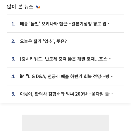
많이 본 뉴스
태풍 '돌핀' 오키나와 접근…일본기상청 경로 업데이트
1.
오늘은 절기 '입추', 뜻은?
2.
[증시키워드] 반도체 충격 뚫은 개별 호재...포스코퓨처엠·에코프로·한화솔루션 '눈길'
3.
iM "LIG D&A, 천궁-II 매출 하반기 회복 전망…방산 톱픽 유지"
4.
아옳이, 한의사 김형배와 벌써 200일⋯꽃다발 들고 "프러포즈 아냐"
5.