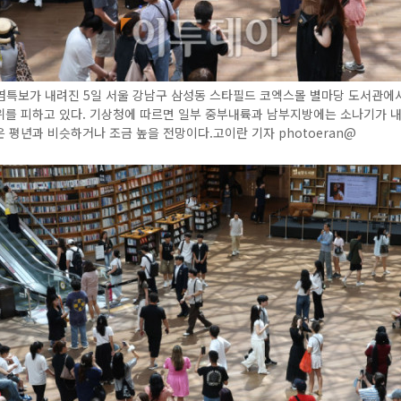
염특보가 내려진 5일 서울 강남구 삼성동 스타필드 코엑스몰 별마당 도서관에
위를 피하고 있다. 기상청에 따르면 일부 중부내륙과 남부지방에는 소나기가 
 평년과 비슷하거나 조금 높을 전망이다.고이란 기자 photoeran@