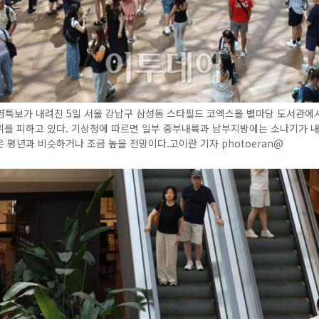
염특보가 내려진 5일 서울 강남구 삼성동 스타필드 코엑스몰 별마당 도서관에
위를 피하고 있다. 기상청에 따르면 일부 중부내륙과 남부지방에는 소나기가 
 평년과 비슷하거나 조금 높을 전망이다.고이란 기자 photoeran@