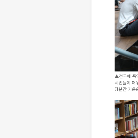
▲전국에 폭
시민들이 더
당분간 기온은