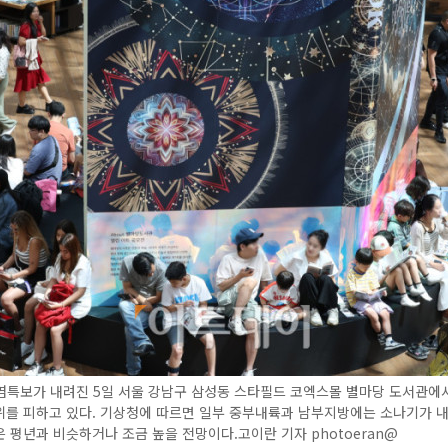
염특보가 내려진 5일 서울 강남구 삼성동 스타필드 코엑스몰 별마당 도서관에
위를 피하고 있다. 기상청에 따르면 일부 중부내륙과 남부지방에는 소나기가 
 평년과 비슷하거나 조금 높을 전망이다.고이란 기자 photoeran@