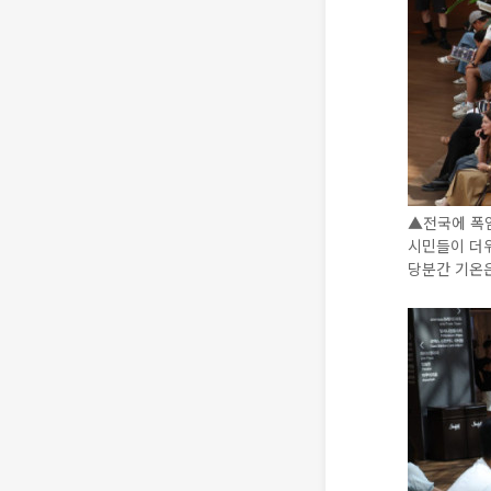
▲전국에 폭
시민들이 더
당분간 기온은