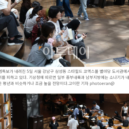
염특보가 내려진 5일 서울 강남구 삼성동 스타필드 코엑스몰 별마당 도서관에
위를 피하고 있다. 기상청에 따르면 일부 중부내륙과 남부지방에는 소나기가 
 평년과 비슷하거나 조금 높을 전망이다.고이란 기자 photoeran@