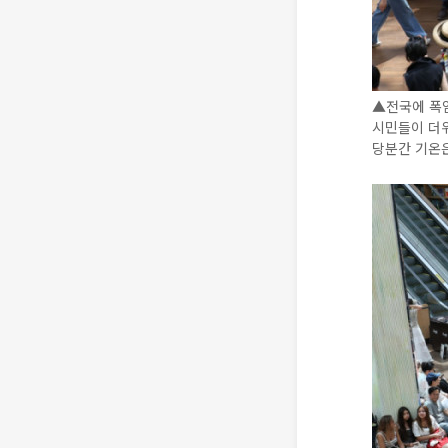
▲전국에 폭
시민들이 더
당분간 기온은