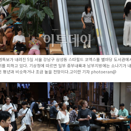
염특보가 내려진 5일 서울 강남구 삼성동 스타필드 코엑스몰 별마당 도서관에
위를 피하고 있다. 기상청에 따르면 일부 중부내륙과 남부지방에는 소나기가 
 평년과 비슷하거나 조금 높을 전망이다.고이란 기자 photoeran@