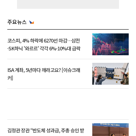
주요뉴스
코스피, 4% 하락에 6270선 마감…삼전
·SK하닉 '와르르' 각각 6%·10%대 급락
ISA 계좌, 5년마다 깨라고요? [이슈크래
커]
김정관 장관 “반도체 성과급, 주총 승인 받