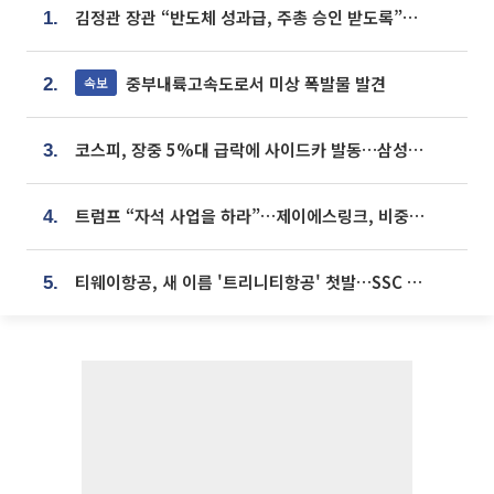
김정관 장관 “반도체 성과급, 주총 승인 받도록”…상법·자본시장법 개정 시사
1.
중부내륙고속도로서 미상 폭발물 발견
속보
2.
코스피, 장중 5%대 급락에 사이드카 발동…삼성·SK 동반 폭락
3.
트럼프 “자석 사업을 하라”…제이에스링크, 비중국 영구자석 공급망 구축 속도
4.
티웨이항공, 새 이름 '트리니티항공' 첫발…SSC 전략 본격화
5.