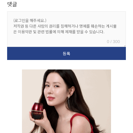
댓글
0 / 300