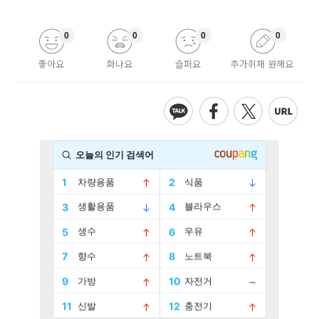
0
0
0
0
좋아요
화나요
슬퍼요
추가취재 원해요