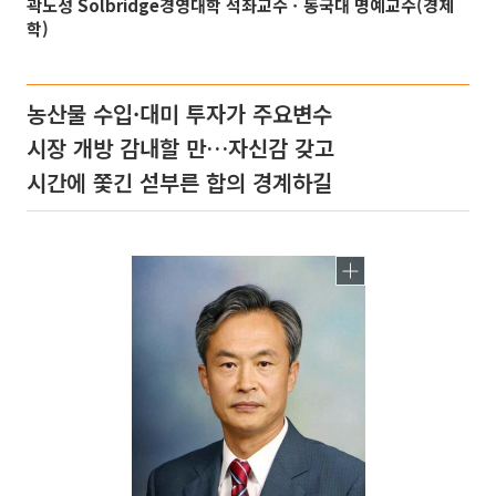
곽노성 Solbridge경영대학 석좌교수ㆍ동국대 명예교수(경제
학)
농산물 수입·대미 투자가 주요변수
시장 개방 감내할 만…자신감 갖고
시간에 쫓긴 섣부른 합의 경계하길