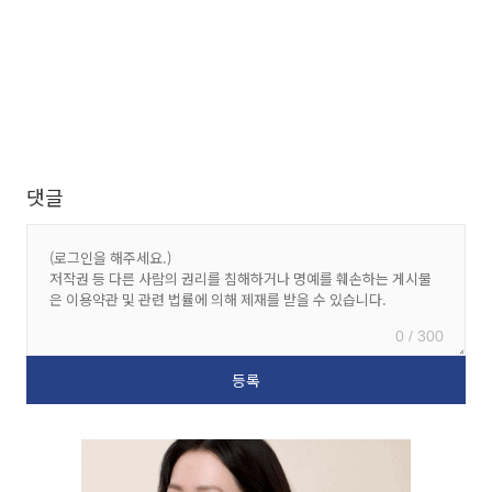
댓글
0 / 300