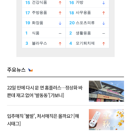
주요뉴스
22일 만에 다시 문 연 홈플러스…정상화 바
쁜데 재고 없어 ‘발동동’[가보니]
입추매직 '불발', 처서매직은 올까요? [해
시태그]