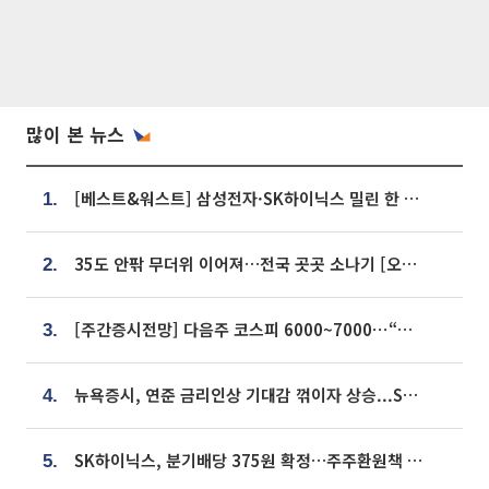
많이 본 뉴스
[베스트&워스트] 삼성전자·SK하이닉스 밀린 한 주…상상인증권은 85% 급등
1.
35도 안팎 무더위 이어져…전국 곳곳 소나기 [오늘 날씨]
2.
[주간증시전망] 다음주 코스피 6000~7000⋯“外人 수급은 정책이 변수”
3.
뉴욕증시, 연준 금리인상 기대감 꺾이자 상승...S&P500 사상 최고치 [종합]
4.
SK하이닉스, 분기배당 375원 확정…주주환원책 9월로 앞당겨 발표
5.