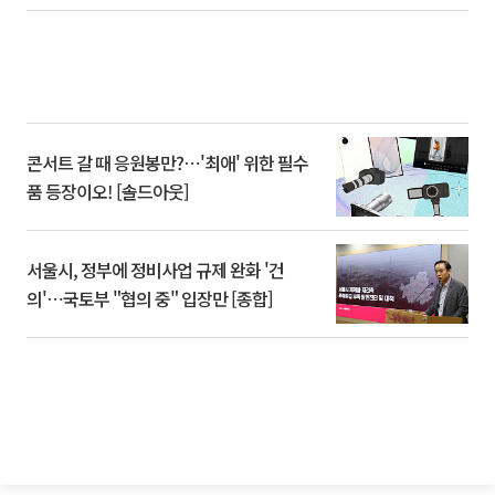
콘서트 갈 때 응원봉만?⋯'최애' 위한 필수
품 등장이오! [솔드아웃]
서울시, 정부에 정비사업 규제 완화 '건
의'⋯국토부 "협의 중" 입장만 [종합]