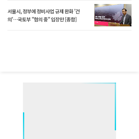
서울시, 정부에 정비사업 규제 완화 '건
의'⋯국토부 "협의 중" 입장만 [종합]