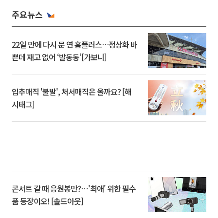
주요뉴스
22일 만에 다시 문 연 홈플러스…정상화 바
쁜데 재고 없어 ‘발동동’[가보니]
입추매직 '불발', 처서매직은 올까요? [해
시태그]
콘서트 갈 때 응원봉만?⋯'최애' 위한 필수
품 등장이오! [솔드아웃]