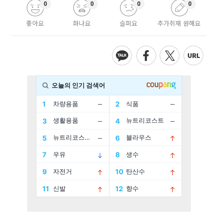
0
0
0
0
좋아요
화나요
슬퍼요
추가취재 원해요