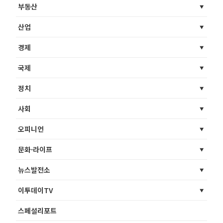
부동산
산업
경제
국제
정치
사회
오피니언
문화·라이프
뉴스발전소
이투데이TV
스페셜리포트