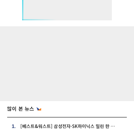
많이 본 뉴스
[베스트&워스트] 삼성전자·SK하이닉스 밀린 한 주…상상인증권은 85% 급등
1.