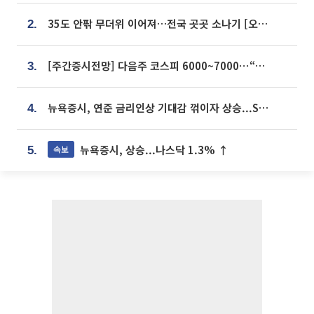
35도 안팎 무더위 이어져…전국 곳곳 소나기 [오늘 날씨]
2.
[주간증시전망] 다음주 코스피 6000~7000⋯“外人 수급은 정책이 변수”
3.
뉴욕증시, 연준 금리인상 기대감 꺾이자 상승...S&P500 사상 최고치 [종합]
4.
뉴욕증시, 상승...나스닥 1.3% ↑
속보
5.