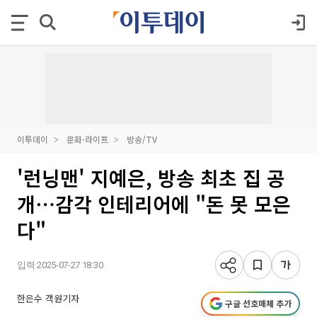
이투데이
문화·라이프
방송/TV
'런닝맨' 지예은, 방송 최초 집 공
개⋯감각 인테리어에 "돈 못 모은
다"
입력 2025-07-27 18:30
한은수 객원기자
구글 선호매체 추가