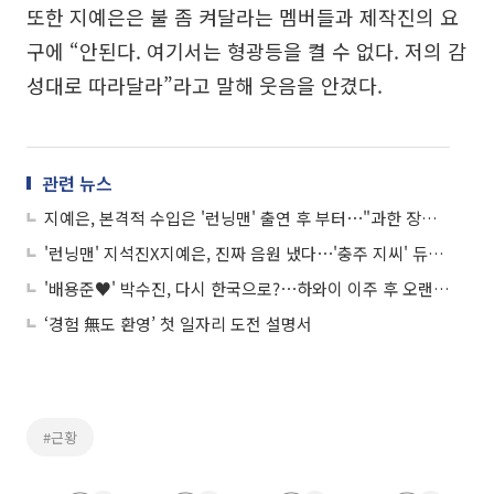
또한 지예은은 불 좀 켜달라는 멤버들과 제작진의 요
구에 “안된다. 여기서는 형광등을 켤 수 없다. 저의 감
성대로 따라달라”라고 말해 웃음을 안겼다.
관련 뉴스
지예은, 본격적 수입은 '런닝맨' 출연 후 부터⋯"과한 장난도 OK, 내가 산다"
'런닝맨' 지석진X지예은, 진짜 음원 냈다⋯'충주 지씨' 듀엣 무대 공개
'배용준♥' 박수진, 다시 한국으로?⋯하와이 이주 후 오랜만의 근황 "여전한 미모"
‘경험 無도 환영’ 첫 일자리 도전 설명서
#근황