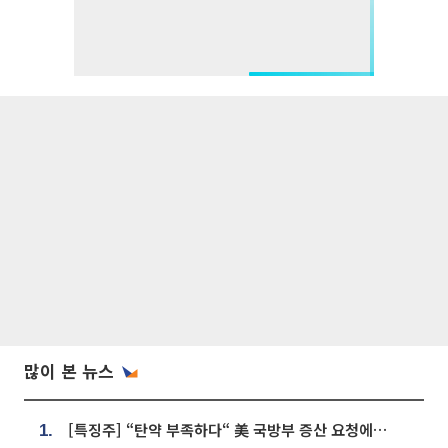
많이 본 뉴스
[특징주] “탄약 부족하다“ 美 국방부 증산 요청에⋯국내 방산주 급등세
1.