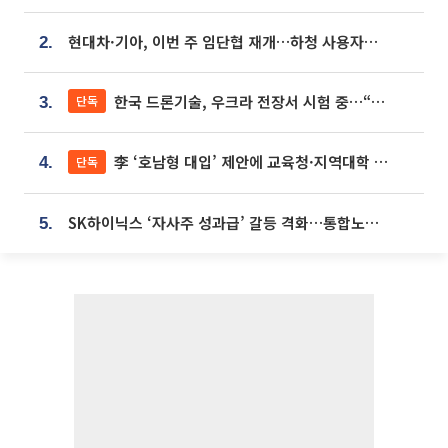
현대차·기아, 이번 주 임단협 재개…하청 사용자성 재심도 ‘변수’
2.
한국 드론기술, 우크라 전장서 시험 중…“스타트업 여러 곳 참여”
단독
3.
李 ‘호남형 대입’ 제안에 교육청·지역대학 서·논술형 입시 연계 '착수'
단독
4.
SK하이닉스 ‘자사주 성과급’ 갈등 격화…통합노조 출범 움직임
5.