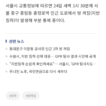
서울시 교통정보에 따르면 24일 새벽 1시 30분께 서
울 중구 중림동 충정로역 인근 도로에서 땅 꺼짐(지반
침하)이 발생해 부분 통제 중이다.
관련 뉴스
동대문구 이문동 공사장 인근 2차 땅 꺼짐
수원시, 지반 침하 선제 대응… GPR 탐사 결과 시민에 공개
"지반침하 손쉽게 확인하세요"⋯ 서울시, 'GPR 탐사지도' 공개
무너진 노후, 국민연금으로 다시 세우다
#침하
#땅꺼짐