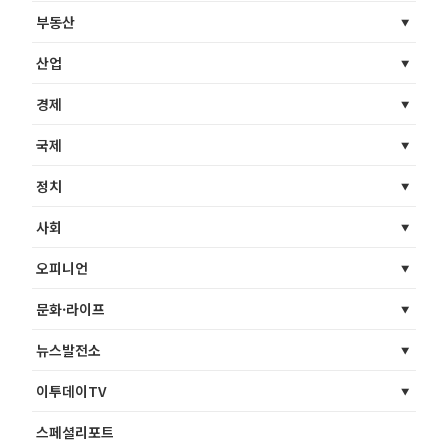
부동산
산업
경제
국제
정치
사회
오피니언
문화·라이프
뉴스발전소
이투데이TV
스페셜리포트