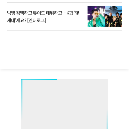
빅뱅 컴백하고 튜이드 데뷔하고⋯K팝 '몇
세대'세요? [엔터로그]