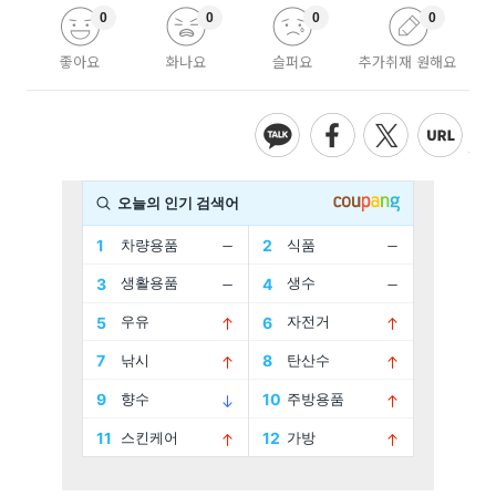
0
0
0
0
좋아요
화나요
슬퍼요
추가취재 원해요