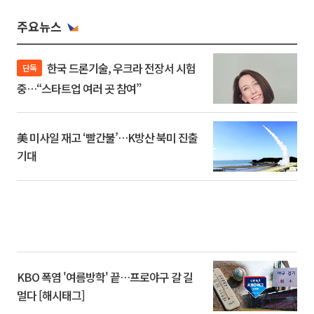
주요뉴스
한국 드론기술, 우크라 전장서 시험
단독
중…“스타트업 여러 곳 참여”
美 미사일 재고 ‘빨간불’…K방산 북미 진출
기대
KBO 폭염 '여름방학' 끝…프로야구 갈 길
멀다 [해시태그]