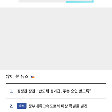
많이 본 뉴스
김정관 장관 “반도체 성과급, 주총 승인 받도록”…상법·자본시장법 개정 시사
1.
중부내륙고속도로서 미상 폭발물 발견
속보
2.