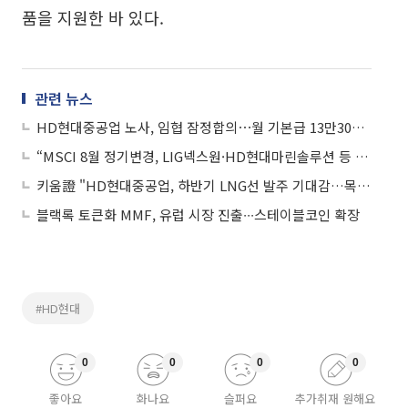
품을 지원한 바 있다.
관련 뉴스
HD현대중공업 노사, 임협 잠정합의⋯월 기본급 13만3000원 인상
“MSCI 8월 정기변경, LIG넥스원·HD현대마린솔루션 등 5개 종목 편입 예상”
키움證 "HD현대중공업, 하반기 LNG선 발주 기대감…목표가 51만 원으로 상향"
블랙록 토큰화 MMF, 유럽 시장 진출∙∙∙스테이블코인 확장
#HD현대
0
0
0
0
좋아요
화나요
슬퍼요
추가취재 원해요