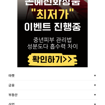
마켓
금융
부동산
산업