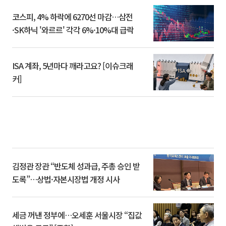
코스피, 4% 하락에 6270선 마감…삼전
·SK하닉 '와르르' 각각 6%·10%대 급락
ISA 계좌, 5년마다 깨라고요? [이슈크래
커]
김정관 장관 “반도체 성과급, 주총 승인 받
도록”…상법·자본시장법 개정 시사
세금 꺼낸 정부에…오세훈 서울시장 “집값