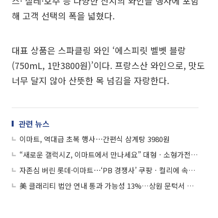
스· 칠레·호주 등 다양한 산지의 와인을 행사에 포함
해 고객 선택의 폭을 넓혔다.
대표 상품은 스파클링 와인 ‘에스피릿 벨벳 블랑
(750mL, 1만3800원)’이다. 프랑스산 와인으로, 맛도
너무 달지 않아 산뜻한 목 넘김을 자랑한다.
관련 뉴스
이마트, 역대급 초복 행사⋯간편식 삼계탕 3980원
“새로운 갤럭시Z, 이마트에서 만나세요” 대형ㆍ소형가전 할인 혜택
자존심 버린 롯데·이마트⋯‘PB 경쟁사’ 쿠팡ㆍ컬리에 속속 입점
美 클래리티 법안 연내 통과 가능성 13%…상원 문턱서 제동