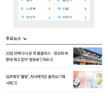
주요뉴스
22일 만에 다시 문 연 홈플러스…정상화 바
쁜데 재고 없어 ‘발동동’[가보니]
입추매직 '불발', 처서매직은 올까요? [해
시태그]