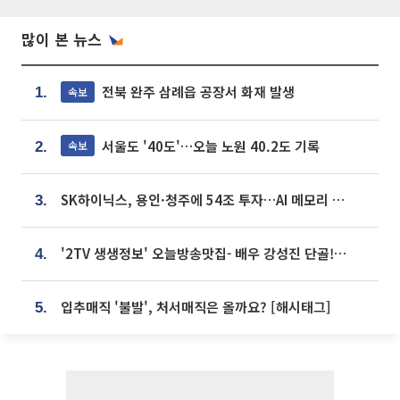
많이 본 뉴스
전북 완주 삼례읍 공장서 화재 발생
속보
1.
서울도 '40도'…오늘 노원 40.2도 기록
속보
2.
SK하이닉스, 용인·청주에 54조 투자…AI 메모리 생산기지 키운다
3.
'2TV 생생정보' 오늘방송맛집- 배우 강성진 단골! 쌀국수ㆍ푸팟퐁 커리 맛집 '블○○○'
4.
입추매직 '불발', 처서매직은 올까요? [해시태그]
5.