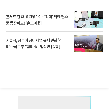
콘서트 갈 때 응원봉만?⋯'최애' 위한 필수
품 등장이오! [솔드아웃]
서울시, 정부에 정비사업 규제 완화 '건
의'⋯국토부 "협의 중" 입장만 [종합]