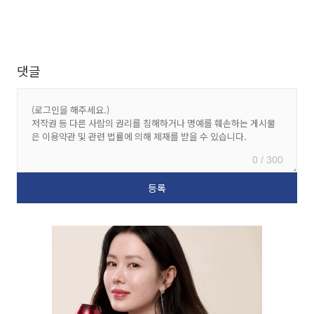
댓글
0 / 300