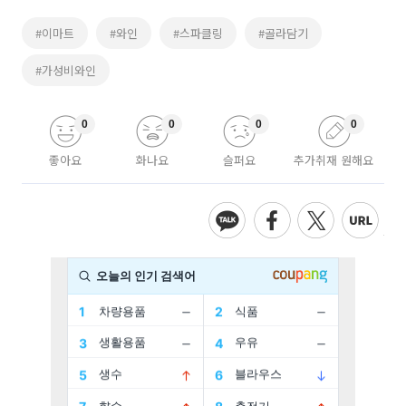
#이마트
#와인
#스파클링
#골라담기
#가성비와인
0
0
0
0
좋아요
화나요
슬퍼요
추가취재 원해요