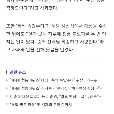
축하드린다”라고 사과했다.
또한 ‘폭싹 속았수다’가 해당 시상식에서 대상을 수상
한 뒤에도 “살다 보니 하루에 청룡 트로피를 두 번 만
지는 일이 있다. 준혁 선배님 죄송하고 사랑한다”라
고 사과의 말을 전해 웃음을 안겼다.
관련 뉴스
'제4회 청룡어워즈' 대상, '폭싹 속았수다' 수상⋯최우수작품상은 '중증외상센타'
'제4회 청룡어워즈' 주지훈ㆍ아이유, 남여주연상 수상⋯"세상 모든 애순ㆍ금명에게 박수를"
이준혁 대신 트로피 든 이준영, "말도 안되는 실수, 죄송"⋯'청룡어워즈' 해프닝 뭐길래?
‘경험 無도 환영’ 첫 일자리 도전 설명서