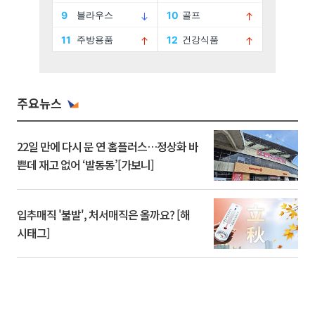
주요뉴스
22일 만에 다시 문 연 홈플러스…정상화 바
쁜데 재고 없어 ‘발동동’[가보니]
입추매직 '불발', 처서매직은 올까요? [해
시태그]