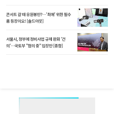
콘서트 갈 때 응원봉만?⋯'최애' 위한 필수
품 등장이오! [솔드아웃]
서울시, 정부에 정비사업 규제 완화 '건
의'⋯국토부 "협의 중" 입장만 [종합]