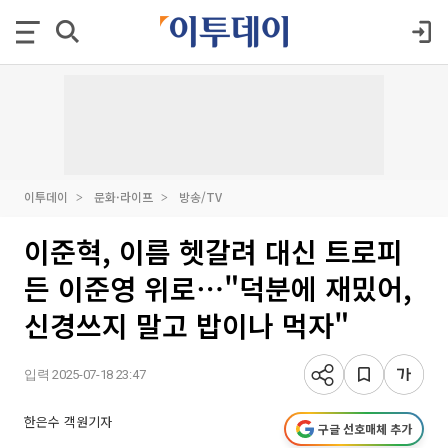
이투데이
문화·라이프
방송/TV
이준혁, 이름 헷갈려 대신 트로피
든 이준영 위로⋯"덕분에 재밌어,
신경쓰지 말고 밥이나 먹자"
입력 2025-07-18 23:47
한은수 객원기자
구글 선호매체 추가