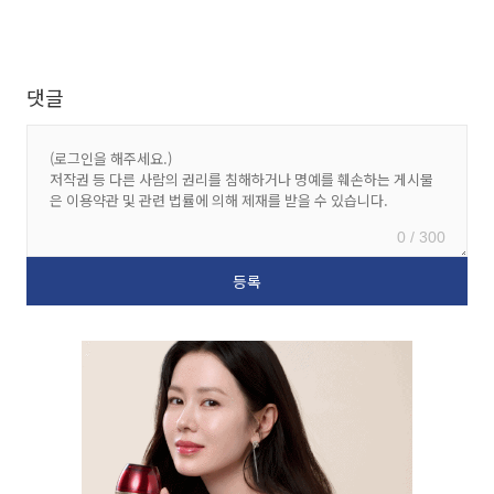
댓글
0 / 300