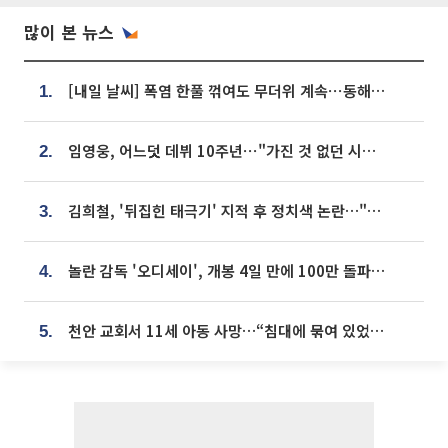
많이 본 뉴스
[내일 날씨] 폭염 한풀 꺾여도 무더위 계속⋯동해안 이틀 연속 비
1.
임영웅, 어느덧 데뷔 10주년⋯"가진 것 없던 시절, 내 앞엔 20명의 팬뿐"
2.
김희철, '뒤집힌 태극기' 지적 후 정치색 논란…"좌우 떠나 우리나라 국기"
3.
놀란 감독 '오디세이', 개봉 4일 만에 100만 돌파⋯'왕사남' 보다 빠르다
4.
천안 교회서 11세 아동 사망…“침대에 묶여 있었다” 진술 확보
5.