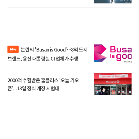
논란의 'Busan is Good'…8억 도시
단독
브랜드, 용산 대통령실 CI 업체가 수행
2000억 수혈받은 홈플러스 ‘오늘 가오
픈’...13일 정식 개장 시험대