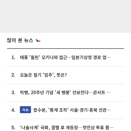
많이 본 뉴스
태풍 '돌핀' 오키나와 접근…일본기상청 경로 업데이트
1.
오늘은 절기 '입추', 뜻은?
2.
빅뱅, 20주년 기념 '새 뱅봉' 선보인다⋯콘서트 앞두고 팝업 개최
3.
합수본, '통계 조작' 서울·경기·충북 선관위 등 추가 압수수색
속보
4.
‘나솔사계’ 국화, 결별 후 재등장⋯첫인상 투표 휩쓸고 ‘인기녀’ 등극
5.