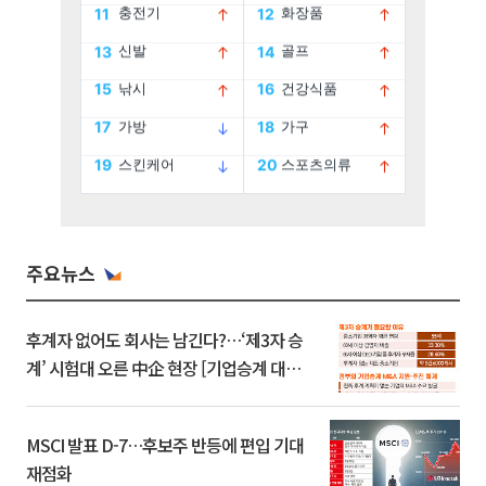
주요뉴스
후계자 없어도 회사는 남긴다?…‘제3자 승
계’ 시험대 오른 中企 현장 [기업승계 대전
환]
MSCI 발표 D-7…후보주 반등에 편입 기대
재점화