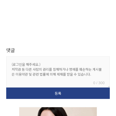
댓글
0 / 300