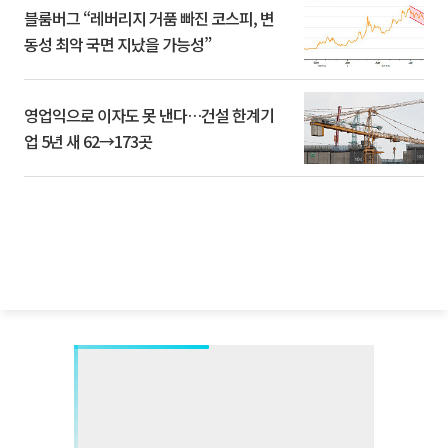
블룸버그 “레버리지 거품 빠진 코스피, 변
동성 최악 국면 지났을 가능성”
영업익으로 이자도 못 낸다…건설 한계기
업 5년 새 62→173곳