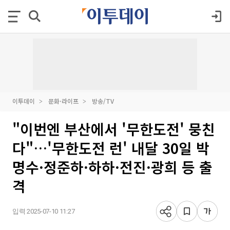
이투데이
문화·라이프
방송/TV
"이번엔 부산에서 '무한도전' 뭉친
다"…'무한도전 런' 내달 30일 박
명수·정준하·하하·전진·광희 등 출
격
입력 2025-07-10 11:27