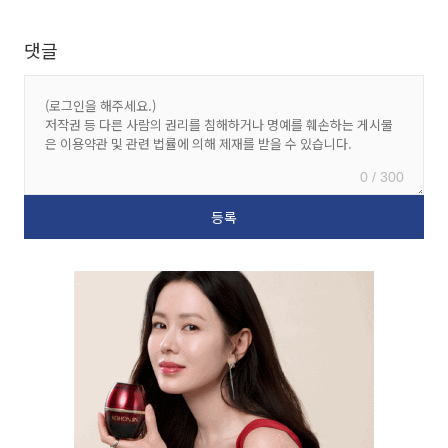
댓글
0 / 300