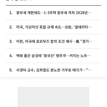
종부세 개편에도…1·3주택 종부세 격차 2028년부터 확대
1.
미국, 가상자산 포괄 규제 속도…상원, ‘클래리티법’ 9월 절차투표 추진
2.
이란, 미국에 호르무즈 합의 조건 제시…美 “경기 아직 안 끝나” [종합]
3.
맥북 품은 삼성에 ‘중국산’ 맹추격⋯커지는 노트북 OLED 시장
4.
서경덕 교수, 김희철도 분노한 거꾸로 태극기⋯"엉터리는 아냐, 아쉬울 뿐"
5.