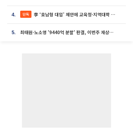
李 ‘호남형 대입’ 제안에 교육청·지역대학 서·논술형 입시 연계 '착수'
단독
4.
최태원·노소영 '9440억 분할' 판결, 이번주 재상고 여부 주목
5.