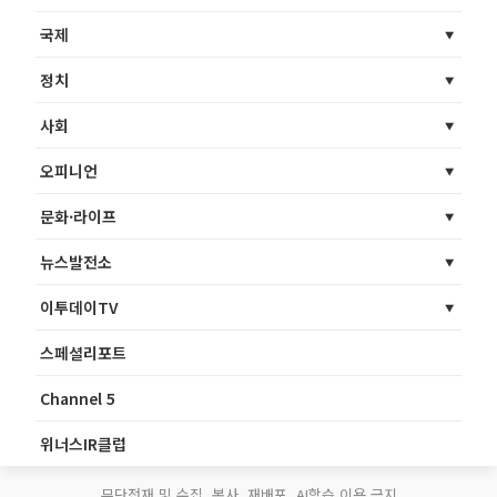
국제
정치
사회
오피니언
문화·라이프
뉴스발전소
이투데이TV
스페셜리포트
Channel 5
위너스IR클럽
무단전재 및 수집, 복사, 재배포, AI학습 이용 금지