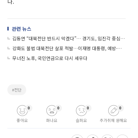
다.
관련 뉴스
김동연 “대북전단 반드시 막겠다”… 경기도, 임진각 중심 24시간 감시체제 돌입
강화도 불법 대북전단 살포 적발…이재명 대통령, 예방·처벌책 마련 지시
무너진 노후, 국민연금으로 다시 세우다
#전단
0
0
0
0
좋아요
화나요
슬퍼요
추가취재 원해요