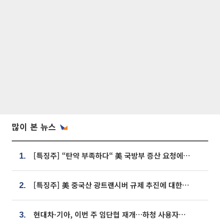
많이 본 뉴스
[특징주] “탄약 부족하다“ 美 국방부 증산 요청에⋯국내 방산주 급등세
1.
[특징주] 美 중국산 광트랜시버 규제 추진에 대한광통신 등 광통신株 강세
2.
현대차·기아, 이번 주 임단협 재개…하청 사용자성 재심도 ‘변수’
3.