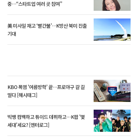
중…“스타트업 여러 곳 참여”
美 미사일 재고 ‘빨간불’…K방산 북미 진출
기대
KBO 폭염 '여름방학' 끝…프로야구 갈 길
멀다 [해시태그]
빅뱅 컴백하고 튜이드 데뷔하고⋯K팝 '몇
세대'세요? [엔터로그]