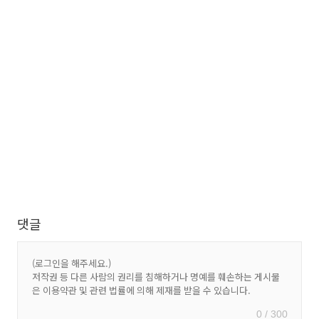
댓글
0 / 300