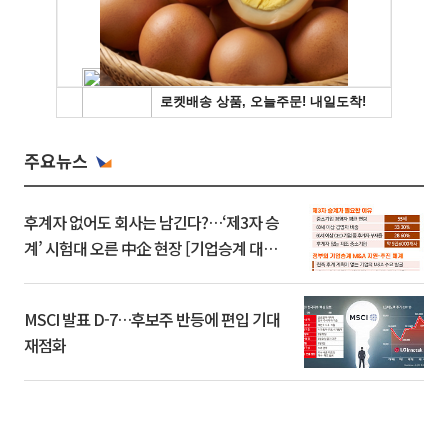
주요뉴스
후계자 없어도 회사는 남긴다?…‘제3자 승
계’ 시험대 오른 中企 현장 [기업승계 대전
환]
MSCI 발표 D-7…후보주 반등에 편입 기대
재점화