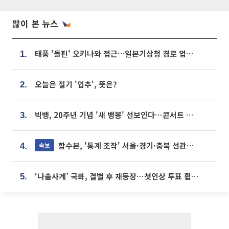
많이 본 뉴스
태풍 '돌핀' 오키나와 접근…일본기상청 경로 업데이트
1.
오늘은 절기 '입추', 뜻은?
2.
빅뱅, 20주년 기념 '새 뱅봉' 선보인다⋯콘서트 앞두고 팝업 개최
3.
합수본, '통계 조작' 서울·경기·충북 선관위 등 추가 압수수색
속보
4.
‘나솔사계’ 국화, 결별 후 재등장⋯첫인상 투표 휩쓸고 ‘인기녀’ 등극
5.