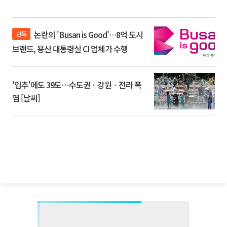
논란의 'Busan is Good'…8억 도시
단독
브랜드, 용산 대통령실 CI 업체가 수행
'입추'에도 39도⋯수도권ㆍ강원ㆍ전라 폭
염 [날씨]