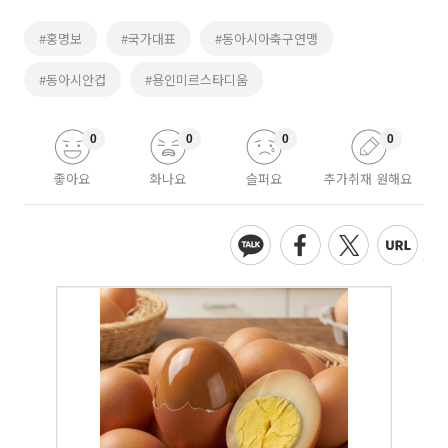
#홍명보
#국가대표
#동아시아축구연맹
#동아시안컵
#용인미르스타디움
0
0
0
0
좋아요
화나요
슬퍼요
추가취재 원해요