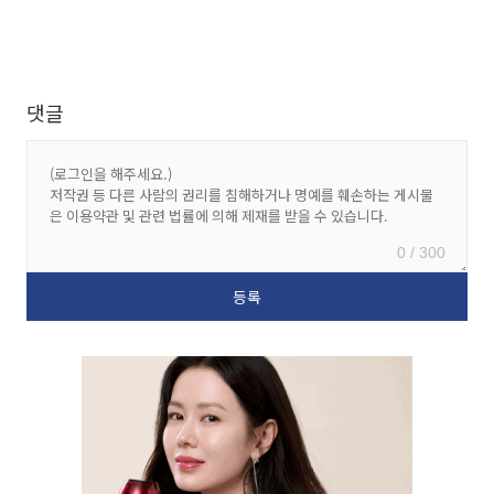
댓글
0 / 300