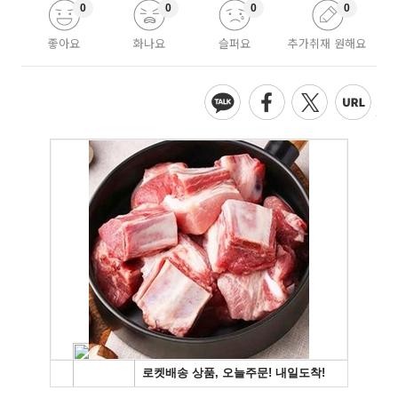
0
0
0
0
좋아요
화나요
슬퍼요
추가취재 원해요