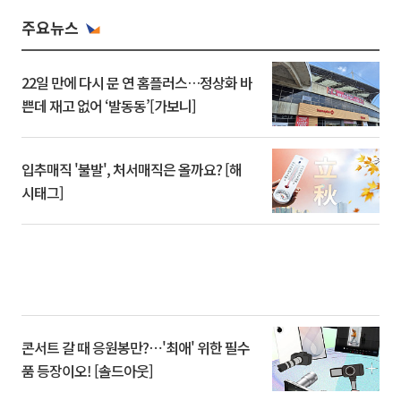
주요뉴스
22일 만에 다시 문 연 홈플러스…정상화 바
쁜데 재고 없어 ‘발동동’[가보니]
입추매직 '불발', 처서매직은 올까요? [해
시태그]
콘서트 갈 때 응원봉만?⋯'최애' 위한 필수
품 등장이오! [솔드아웃]