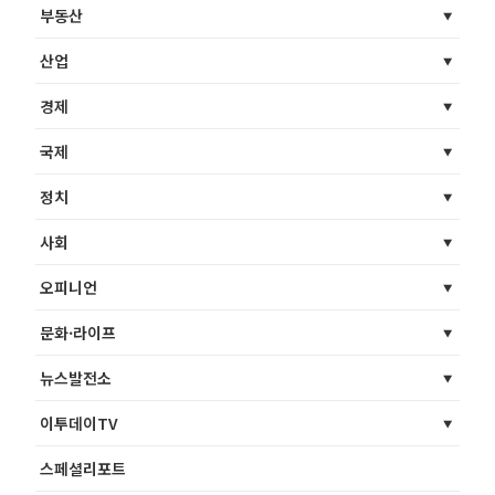
부동산
산업
경제
국제
정치
사회
오피니언
문화·라이프
뉴스발전소
이투데이TV
스페셜리포트