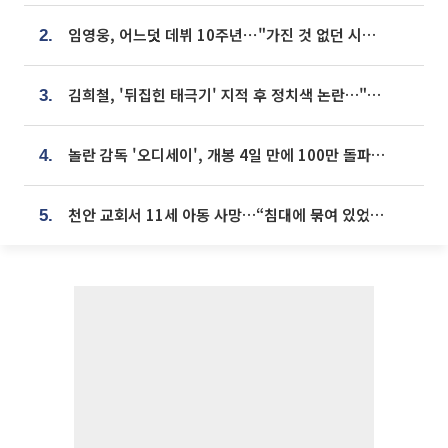
임영웅, 어느덧 데뷔 10주년⋯"가진 것 없던 시절, 내 앞엔 20명의 팬뿐"
2.
김희철, '뒤집힌 태극기' 지적 후 정치색 논란…"좌우 떠나 우리나라 국기"
3.
놀란 감독 '오디세이', 개봉 4일 만에 100만 돌파⋯'왕사남' 보다 빠르다
4.
천안 교회서 11세 아동 사망…“침대에 묶여 있었다” 진술 확보
5.