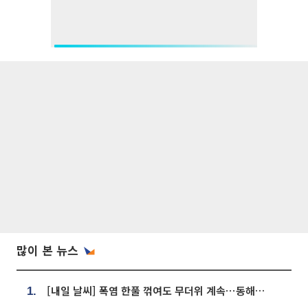
많이 본 뉴스
[내일 날씨] 폭염 한풀 꺾여도 무더위 계속⋯동해안 이틀 연속 비
1.