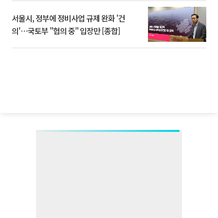
서울시, 정부에 정비사업 규제 완화 '건
의'⋯국토부 "협의 중" 입장만 [종합]