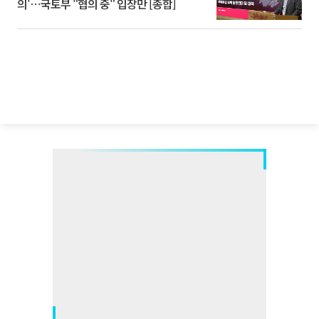
의'⋯국토부 "협의 중" 입장만 [종합]