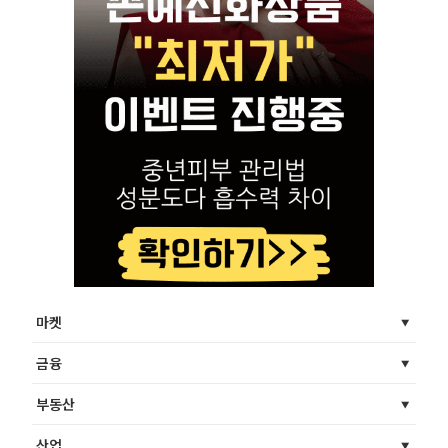
마켓
금융
부동산
산업