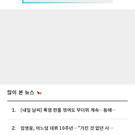
많이 본 뉴스
[내일 날씨] 폭염 한풀 꺾여도 무더위 계속⋯동해안 이틀 연속 비
1.
임영웅, 어느덧 데뷔 10주년⋯"가진 것 없던 시절, 내 앞엔 20명의 팬뿐"
2.