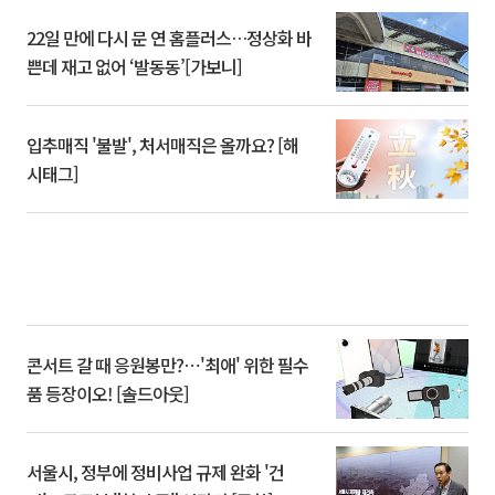
22일 만에 다시 문 연 홈플러스…정상화 바
쁜데 재고 없어 ‘발동동’[가보니]
입추매직 '불발', 처서매직은 올까요? [해
시태그]
콘서트 갈 때 응원봉만?⋯'최애' 위한 필수
품 등장이오! [솔드아웃]
서울시, 정부에 정비사업 규제 완화 '건