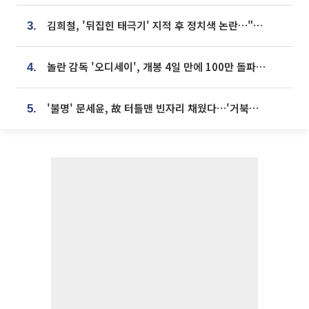
김희철, '뒤집힌 태극기' 지적 후 정치색 논란…"좌우 떠나 우리나라 국기"
3.
놀란 감독 '오디세이', 개봉 4일 만에 100만 돌파⋯'왕사남' 보다 빠르다
4.
'불명' 문세윤, 故 터틀맨 빈자리 채웠다…'거북이' 눈물의 최종 우승
5.