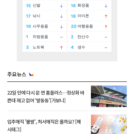
주요뉴스
22일 만에 다시 문 연 홈플러스…정상화 바
쁜데 재고 없어 ‘발동동’[가보니]
입추매직 '불발', 처서매직은 올까요? [해
시태그]