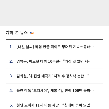
많이 본 뉴스
[내일 날씨] 폭염 한풀 꺾여도 무더위 계속⋯동해안 이틀 연속 비
1.
임영웅, 어느덧 데뷔 10주년⋯"가진 것 없던 시절, 내 앞엔 20명의 팬뿐"
2.
김희철, '뒤집힌 태극기' 지적 후 정치색 논란…"좌우 떠나 우리나라 국기"
3.
놀란 감독 '오디세이', 개봉 4일 만에 100만 돌파⋯'왕사남' 보다 빠르다
4.
천안 교회서 11세 아동 사망…“침대에 묶여 있었다” 진술 확보
5.