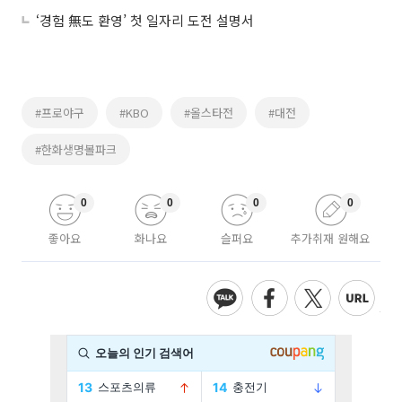
‘경험 無도 환영’ 첫 일자리 도전 설명서
#프로야구
#KBO
#올스타전
#대전
#한화생명볼파크
0
0
0
0
좋아요
화나요
슬퍼요
추가취재 원해요