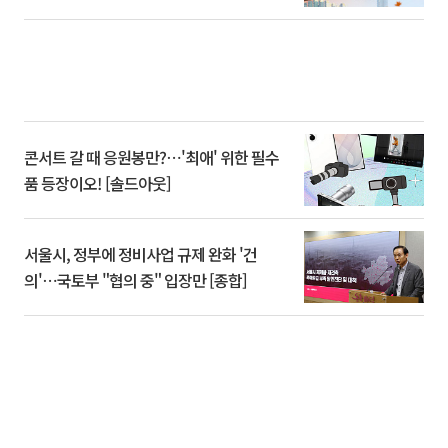
콘서트 갈 때 응원봉만?⋯'최애' 위한 필수
품 등장이오! [솔드아웃]
서울시, 정부에 정비사업 규제 완화 '건
의'⋯국토부 "협의 중" 입장만 [종합]