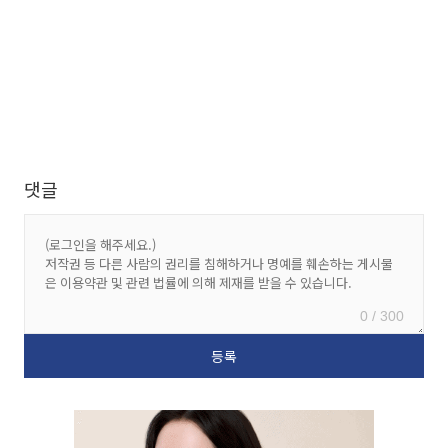
댓글
0 / 300