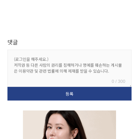
댓글
0 / 300