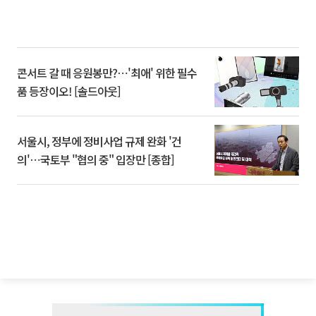
콘서트 갈 때 응원봉만?⋯'최애' 위한 필수
품 등장이오! [솔드아웃]
서울시, 정부에 정비사업 규제 완화 '건
의'⋯국토부 "협의 중" 입장만 [종합]