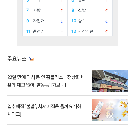
주요뉴스
22일 만에 다시 문 연 홈플러스…정상화 바
쁜데 재고 없어 ‘발동동’[가보니]
입추매직 '불발', 처서매직은 올까요? [해
시태그]