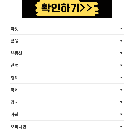
마켓
금융
부동산
산업
경제
국제
정치
사회
오피니언