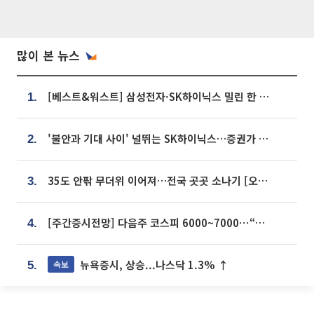
많이 본 뉴스
[베스트&워스트] 삼성전자·SK하이닉스 밀린 한 주…상상인증권은 85% 급등
1.
'불안과 기대 사이' 널뛰는 SK하이닉스…증권가 "HBM4·LTA 기반 펀터멘털 견고"
2.
35도 안팎 무더위 이어져…전국 곳곳 소나기 [오늘 날씨]
3.
[주간증시전망] 다음주 코스피 6000~7000⋯“外人 수급은 정책이 변수”
4.
뉴욕증시, 상승...나스닥 1.3% ↑
속보
5.