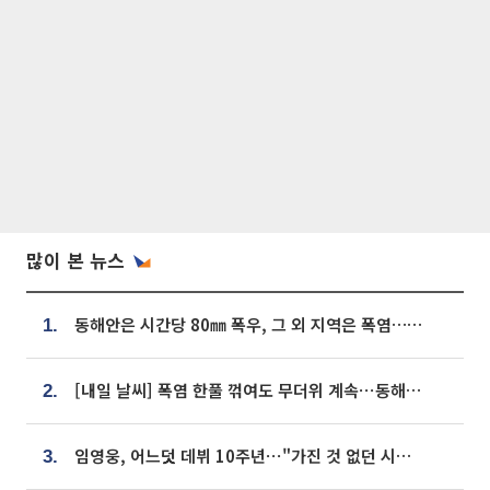
많이 본 뉴스
동해안은 시간당 80㎜ 폭우, 그 외 지역은 폭염…‘극과 극 날씨’
1.
[내일 날씨] 폭염 한풀 꺾여도 무더위 계속⋯동해안 이틀 연속 비
2.
임영웅, 어느덧 데뷔 10주년⋯"가진 것 없던 시절, 내 앞엔 20명의 팬뿐"
3.