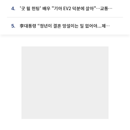
'굿 윌 헌팅' 배우 "기아 EV2 덕분에 살아"…교통사고 후 안전성 극찬
4.
李대통령 “청년이 결혼 망설이는 일 없어야...제도상 불이익 조사”
5.