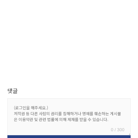
댓글
0 / 300