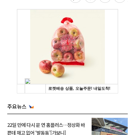
주요뉴스
22일 만에 다시 문 연 홈플러스…정상화 바
쁜데 재고 없어 ‘발동동’[가보니]