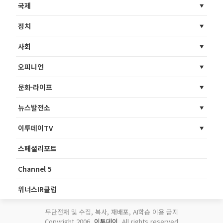
국제
정치
사회
오피니언
문화·라이프
뉴스발전소
이투데이TV
스페셜리포트
Channel 5
위너스IR클럽
무단전재 및 수집, 복사, 재배포, AI학습 이용 금지
Copyright 2006.
이투데이
. All rights reserved