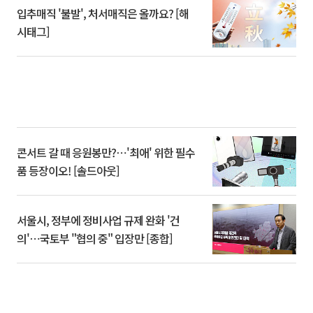
입추매직 '불발', 처서매직은 올까요? [해
시태그]
콘서트 갈 때 응원봉만?⋯'최애' 위한 필수
품 등장이오! [솔드아웃]
서울시, 정부에 정비사업 규제 완화 '건
의'⋯국토부 "협의 중" 입장만 [종합]