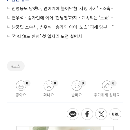
임영웅도 당했다, 연예계에 불어닥친 '사칭 사기'⋯소속사 "신종 사기 수법, 각별 주의 부탁"
변우석ㆍ송가인에 이어 '런닝맨'까지⋯계속되는 '노쇼' 사칭 사기 "주류 배송 요구 후 잠수"
남궁민 소속사, 변우석ㆍ송가인 이어 '노쇼' 피해 당부⋯"사안 심각, 송금 절대 하지 말 것"
‘경험 無도 환영’ 첫 일자리 도전 설명서
#노쇼
0
0
0
0
좋아요
화나요
슬퍼요
추가취재 원해요