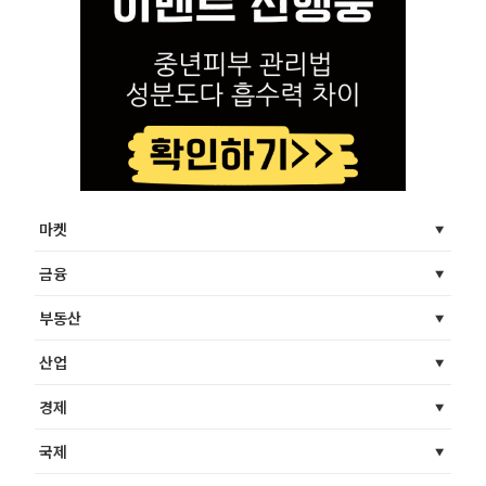
마켓
금융
부동산
산업
경제
국제