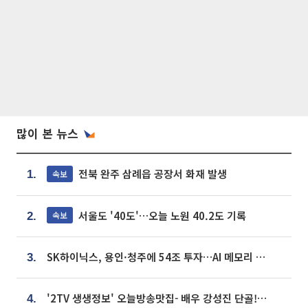
많이 본 뉴스
전북 완주 삼례읍 공장서 화재 발생
속보
1.
서울도 '40도'…오늘 노원 40.2도 기록
속보
2.
SK하이닉스, 용인·청주에 54조 투자…AI 메모리 생산기지 키운다
3.
'2TV 생생정보' 오늘방송맛집- 배우 강성진 단골! 쌀국수ㆍ푸팟퐁 커리 맛집 '블○○○'
4.