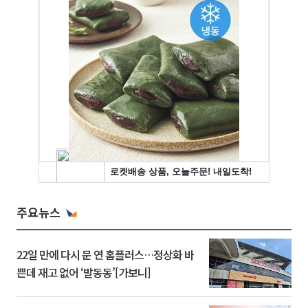
주요뉴스
22일 만에 다시 문 연 홈플러스…정상화 바
쁜데 재고 없어 ‘발동동’[가보니]