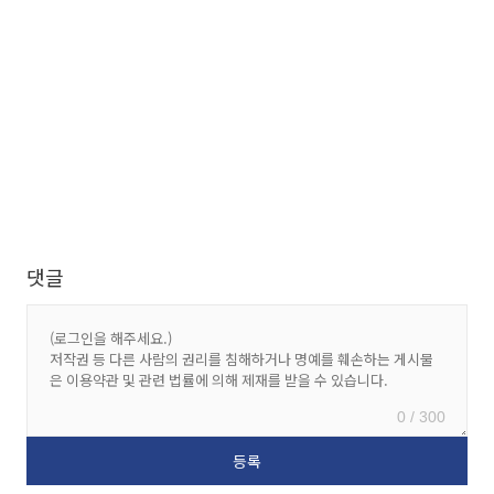
댓글
0 / 300