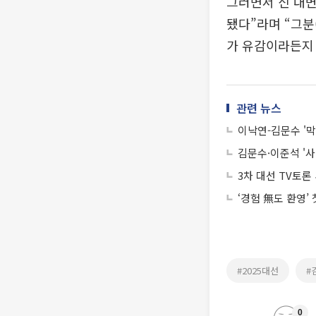
그러면서 신 대변
됐다”라며 “그분
가 유감이라든지 
관련 뉴스
이낙연-김문수 '막
김문수·이준석 '사
‘경험 無도 환영’
#2025대선
#
0