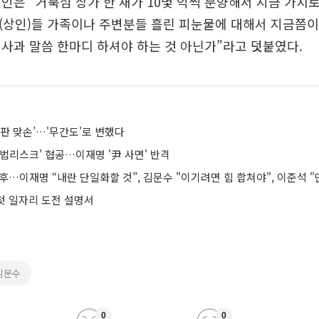
인은 “거북섬 상가 한 채가 10몇 억씩 분양해서 지금 가치로
(상인)들 가족이나 주변분들 흘린 피눈물에 대해서 지금쯤이
사과 말씀 한마디 하셔야 하는 것 아닌가”라고 덧붙였다.
판 맞손’…'무간도'로 변했다
법리스크' 협공…이재명 '尹 사면' 반격
 첫 일자리 도전 설명서
김문수
0
0