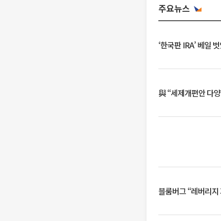
주요뉴스
‘한국판 IRA’ 베
與 “세제개편안 다양
블룸버그 “레버리지 