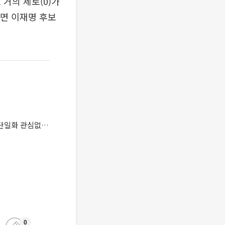
 거의 제로(0)가
면 이재명 후보
3차 대선 TV토론 후…이재명 “내란 단일화할 것”, 김문수 "이기려면 힘 합쳐야", 이준석 "단일화 관심없어"
0