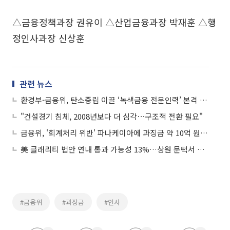
△금융정책과장 권유이 △산업금융과장 박재훈 △행
정인사과장 신상훈
관련 뉴스
환경부-금융위, 탄소중립 이끌 ‘녹색금융 전문인력’ 본격 양성
"건설경기 침체, 2008년보다 더 심각⋯구조적 전환 필요"
금융위, '회계처리 위반' 파나케이아에 과징금 약 10억 원 부과
美 클래리티 법안 연내 통과 가능성 13%…상원 문턱서 제동
#금융위
#과장급
#인사