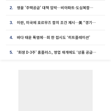
영끌 '주택공급' 대책 임박⋯비아파트·도심복합까지 총동원
2.
이란, 미국에 호르무즈 합의 조건 제시…美 “경기 아직 안 끝나” [종합]
3.
바다 태운 폭염에…회 한 접시도 ‘히트플레이션’
4.
‘회생 D-3주’ 홈플러스, 영업 재개에도 ‘상품 공급망’ 복구가 생존 관건
5.