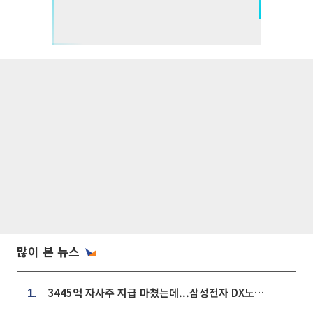
많이 본 뉴스
3445억 자사주 지급 마쳤는데...삼성전자 DX노조, 뒤늦은 '떼쓰기 집회'
1.