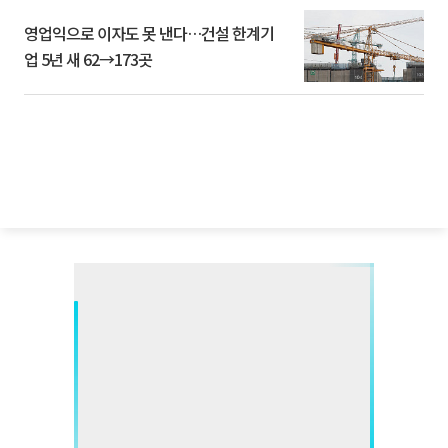
영업익으로 이자도 못 낸다…건설 한계기
업 5년 새 62→173곳