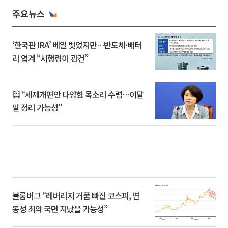
주요뉴스
‘한국판 IRA’ 베일 벗었지만…반도체·배터
리 업계 “시행령이 관건”
與 “세제개편안 다양한 목소리 수렴…이달
말 정리 가능성”
블룸버그 “레버리지 거품 빠진 코스피, 변
동성 최악 국면 지났을 가능성”