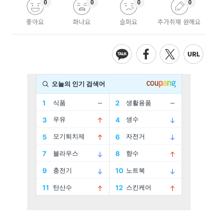
0
0
0
0
좋아요
화나요
슬퍼요
추가취재 원해요