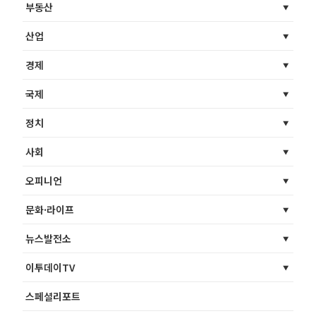
부동산
산업
경제
국제
정치
사회
오피니언
문화·라이프
뉴스발전소
이투데이TV
스페셜리포트