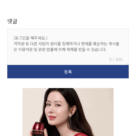
댓글
0 / 300