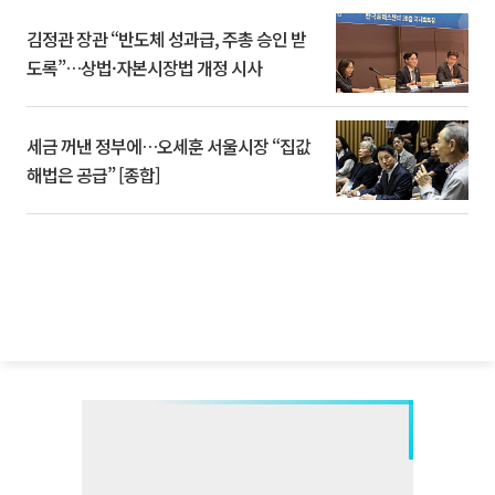
김정관 장관 “반도체 성과급, 주총 승인 받
도록”…상법·자본시장법 개정 시사
세금 꺼낸 정부에…오세훈 서울시장 “집값
해법은 공급” [종합]