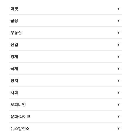
마켓
금융
부동산
산업
경제
국제
정치
사회
오피니언
문화·라이프
뉴스발전소