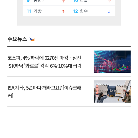
주요뉴스
코스피, 4% 하락에 6270선 마감…삼전
·SK하닉 '와르르' 각각 6%·10%대 급락
ISA 계좌, 5년마다 깨라고요? [이슈크래
커]