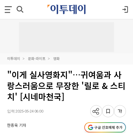
이투데이
문화·라이프
영화
"이게 실사영화지"…귀여움과 사
랑스러움으로 무장한 '릴로 & 스티
치' [시네마천국]
입력 2025-05-24 06:00
한종욱 기자
구글 선호매체 추가