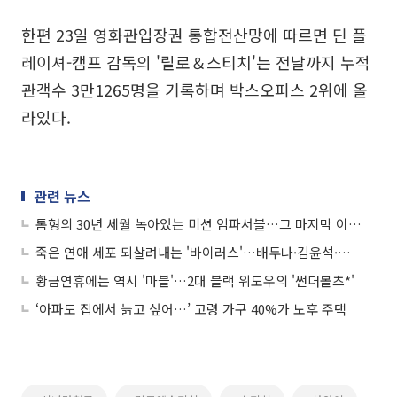
한편 23일 영화관입장권 통합전산망에 따르면 딘 플
레이셔-캠프 감독의 '릴로＆스티치'는 전날까지 누적
관객수 3만1265명을 기록하며 박스오피스 2위에 올
라있다.
관련 뉴스
톰형의 30년 세월 녹아있는 미션 임파서블…그 마지막 이야기
죽은 연애 세포 되살려내는 '바이러스'…배두나·김윤석·장기하의 만남
황금연휴에는 역시 '마블'…2대 블랙 위도우의 '썬더볼츠*'
‘아파도 집에서 늙고 싶어…’ 고령 가구 40%가 노후 주택