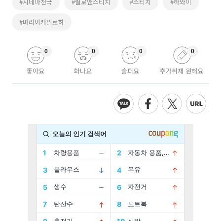
#시네마천국
#릴로앤스티치
#스티치
#하와이
#마리아케알로하
0
0
0
0
좋아요
화나요
슬퍼요
추가취재 원해요