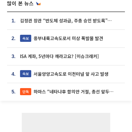
많이 본 뉴스
김정관 장관 “반도체 성과급, 주총 승인 받도록”…상법·자본시장법 개정 시사
1.
중부내륙고속도로서 미상 폭발물 발견
속보
2.
ISA 계좌, 5년마다 깨라고요? [이슈크래커]
3.
서울양양고속도로 이천터널 앞 사고 발생
속보
4.
하마스 “네타냐후 합의안 거절, 총선 앞두고 시간 끌기”
단독
5.