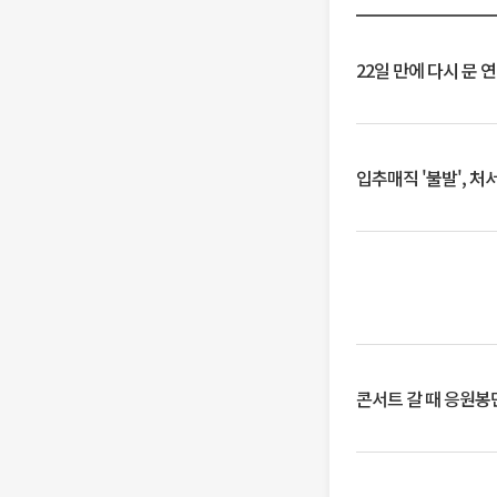
22일 만에 다시 문 
입추매직 '불발', 처
콘서트 갈 때 응원봉만