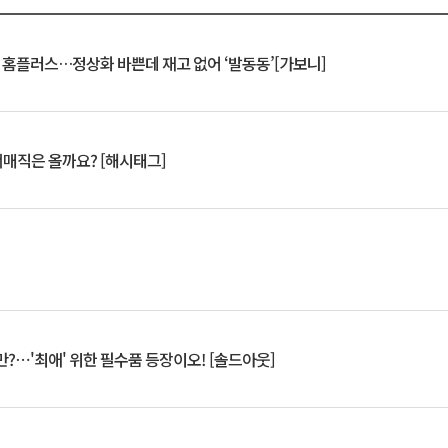
연 홈플러스…정상화 바쁜데 재고 없어 ‘발동동’[가보니]
서매직은 올까요? [해시태그]
?⋯'최애' 위한 필수품 등장이오! [솔드아웃]