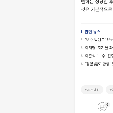
변하는 정당한 후
것은 기본적으로 
관련 뉴스
‘보수 빅텐트’ 요
이재명, 지지율 
이준석 “보수, 
‘경험 無도 환영’
#2025대선
#
0