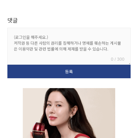
댓글
0 / 300