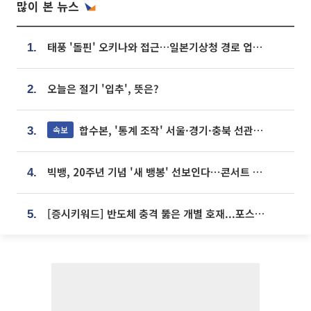
많이 본 뉴스
태풍 '돌핀' 오키나와 접근…일본기상청 경로 업데이트
1.
오늘은 절기 '입추', 뜻은?
2.
합수본, '통계 조작' 서울·경기·충북 선관위 등 추가 압수수색
속보
3.
빅뱅, 20주년 기념 '새 뱅봉' 선보인다⋯콘서트 앞두고 팝업 개최
4.
[증시키워드] 반도체 충격 뚫은 개별 호재...포스코퓨처엠·에코프로·한화솔루션 '눈길'
5.