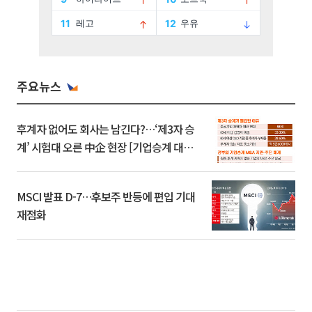
주요뉴스
후계자 없어도 회사는 남긴다?…‘제3자 승
계’ 시험대 오른 中企 현장 [기업승계 대전
환]
MSCI 발표 D-7…후보주 반등에 편입 기대
재점화