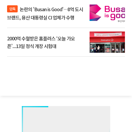
논란의 'Busan is Good'…8억 도시
단독
브랜드, 용산 대통령실 CI 업체가 수행
2000억 수혈받은 홈플러스 ‘오늘 가오
픈’...13일 정식 개장 시험대