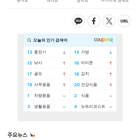
좋아요
화나요
슬퍼요
추가취재 원해요
주요뉴스