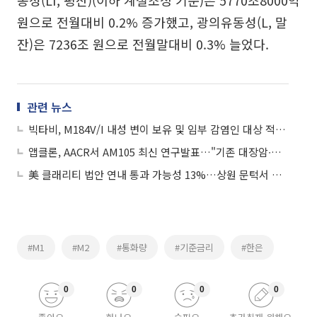
동성(Lf, 평잔)(이하 계절조정 기준)은 5770조8000억
원으로 전월대비 0.2% 증가했고, 광의유동성(L, 말
잔)은 7236조 원으로 전월말대비 0.3% 늘었다.
관련 뉴스
빅타비, M184V/I 내성 변이 보유 및 임부 감염인 대상 적응증 확대
앱클론, AACR서 AM105 최신 연구발표…"기존 대장암∙폐암치료제 EGFR 내성 극복"
美 클래리티 법안 연내 통과 가능성 13%…상원 문턱서 제동
#M1
#M2
#통화량
#기준금리
#한은
0
0
0
0