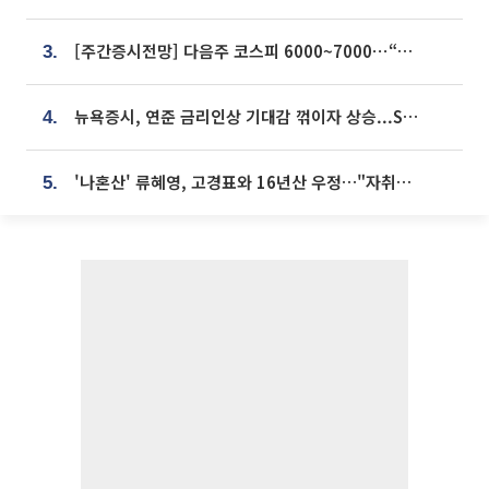
[주간증시전망] 다음주 코스피 6000~7000⋯“外人 수급은 정책이 변수”
3.
뉴욕증시, 연준 금리인상 기대감 꺾이자 상승...S&P500 사상 최고치 [종합]
4.
'나혼산' 류혜영, 고경표와 16년산 우정…"자취방서 부모님과 마주쳐"
5.