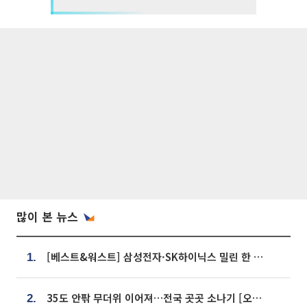
많이 본 뉴스
[베스트&워스트] 삼성전자·SK하이닉스 밀린 한 주…상상인증권은 85% 급등
1.
35도 안팎 무더위 이어져…전국 곳곳 소나기 [오늘 날씨]
2.