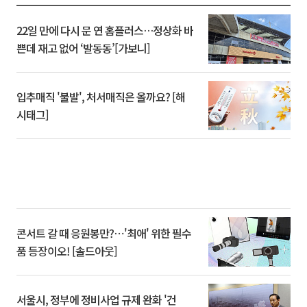
22일 만에 다시 문 연 홈플러스…정상화 바
쁜데 재고 없어 ‘발동동’[가보니]
입추매직 '불발', 처서매직은 올까요? [해
시태그]
콘서트 갈 때 응원봉만?⋯'최애' 위한 필수
품 등장이오! [솔드아웃]
서울시, 정부에 정비사업 규제 완화 '건