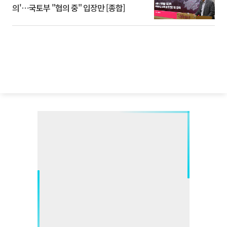
의'⋯국토부 "협의 중" 입장만 [종합]