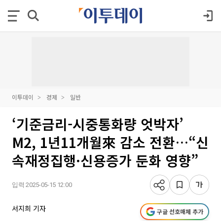
이투데이
경제
일반
‘기준금리-시중통화량 엇박자’
M2, 1년11개월來 감소 전환…“신
속재정집행·신용증가 둔화 영향”
입력 2025-05-15 12:00
서지희 기자
구글 선호매체 추가