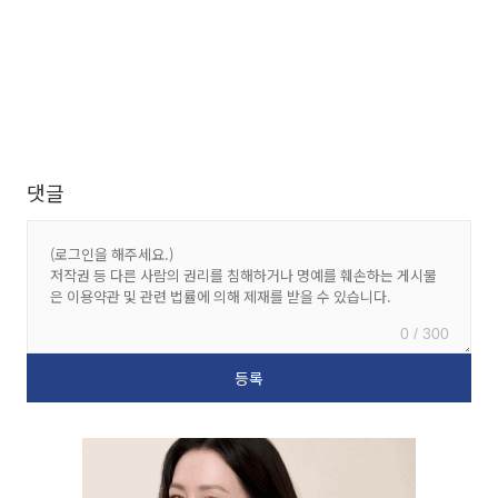
댓글
0 / 300