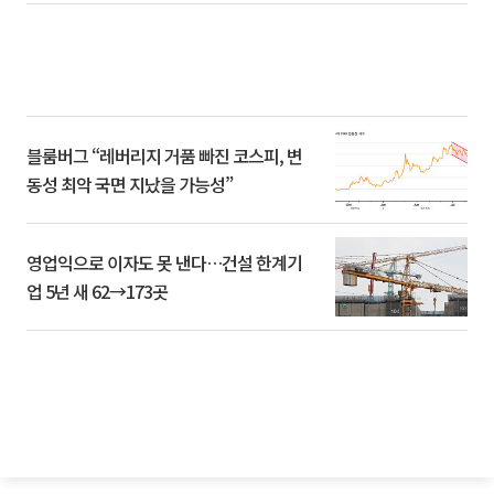
블룸버그 “레버리지 거품 빠진 코스피, 변
동성 최악 국면 지났을 가능성”
영업익으로 이자도 못 낸다…건설 한계기
업 5년 새 62→173곳