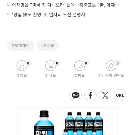
이재명은 “미국 잘 다녀오라”는데…홍준표는 “尹, 이재명 나라 살아봐라”
‘경험 無도 환영’ 첫 일자리 도전 설명서
#2025대선
#홍준표
0
0
0
0
좋아요
화나요
슬퍼요
추가취재 원해요