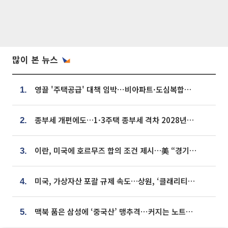
많이 본 뉴스
영끌 '주택공급' 대책 임박⋯비아파트·도심복합까지 총동원
1.
종부세 개편에도…1·3주택 종부세 격차 2028년부터 확대
2.
이란, 미국에 호르무즈 합의 조건 제시…美 “경기 아직 안 끝나” [종합]
3.
미국, 가상자산 포괄 규제 속도…상원, ‘클래리티법’ 9월 절차투표 추진
4.
맥북 품은 삼성에 ‘중국산’ 맹추격⋯커지는 노트북 OLED 시장
5.