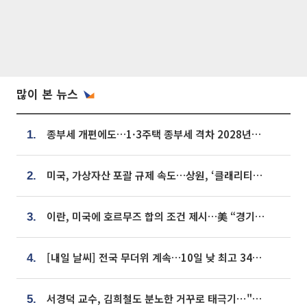
많이 본 뉴스
종부세 개편에도…1·3주택 종부세 격차 2028년부터 확대
1.
미국, 가상자산 포괄 규제 속도…상원, ‘클래리티법’ 9월 절차투표 추진
2.
이란, 미국에 호르무즈 합의 조건 제시…美 “경기 아직 안 끝나” [종합]
3.
[내일 날씨] 전국 무더위 계속…10일 낮 최고 34도 육박
4.
서경덕 교수, 김희철도 분노한 거꾸로 태극기⋯"엉터리는 아냐, 아쉬울 뿐"
5.