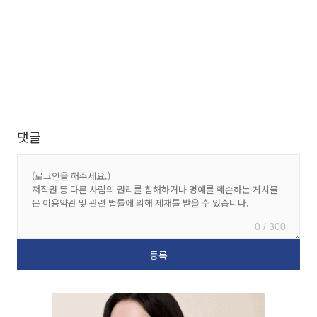
댓글
0 / 300