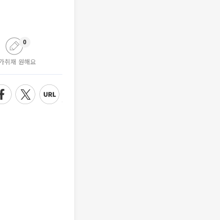
0
가취재 원해요