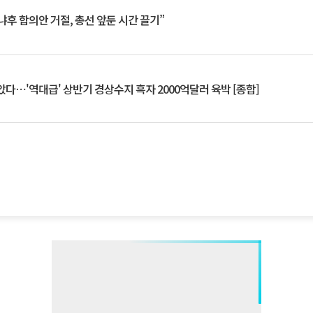
냐후 합의안 거절, 총선 앞둔 시간 끌기”
았다⋯'역대급' 상반기 경상수지 흑자 2000억달러 육박 [종합]