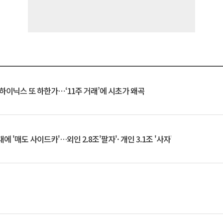
K하이닉스 또 하한가⋯‘11주 거래’에 시초가 왜곡
 '매도 사이드카'…외인 2.8조'팔자'· 개인 3.1조 '사자'