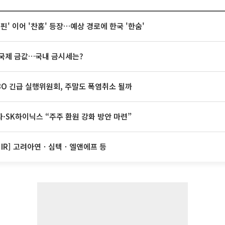
돌핀' 이어 '찬홈' 등장…예상 경로에 한국 '한숨'
국제 금값…국내 금시세는?
BO 긴급 실행위원회, 주말도 폭염취소 될까
·SK하이닉스 “주주 환원 강화 방안 마련”
 IR] 고려아연ㆍ심텍ㆍ엘앤에프 등