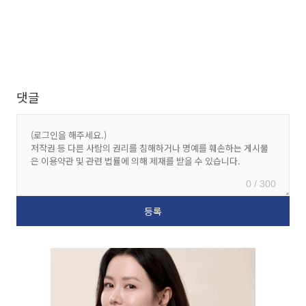
댓글
0 / 300