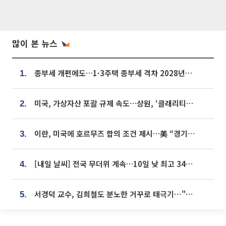
많이 본 뉴스
종부세 개편에도…1·3주택 종부세 격차 2028년부터 확대
1.
미국, 가상자산 포괄 규제 속도…상원, ‘클래리티법’ 9월 절차투표 추진
2.
이란, 미국에 호르무즈 합의 조건 제시…美 “경기 아직 안 끝나” [종합]
3.
[내일 날씨] 전국 무더위 계속…10일 낮 최고 34도 육박
4.
서경덕 교수, 김희철도 분노한 거꾸로 태극기⋯"엉터리는 아냐, 아쉬울 뿐"
5.