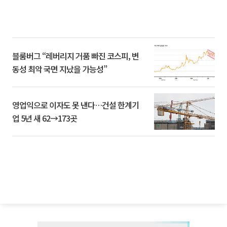
블룸버그 “레버리지 거품 빠진 코스피, 변
동성 최악 국면 지났을 가능성”
영업익으로 이자도 못 낸다…건설 한계기
업 5년 새 62→173곳