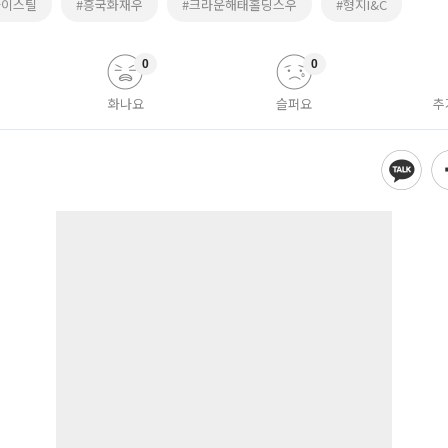
하이스틸
#흥국화재우
#크라운해태홀딩스우
#형지I&C
0
0
화나요
슬퍼요
추