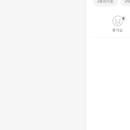
#포바이포
#
0
좋아요