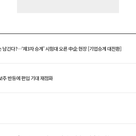
 남긴다?…‘제3자 승계’ 시험대 오른 中企 현장 [기업승계 대전환]
후보주 반등에 편입 기대 재점화