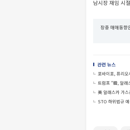
남시장 재임 시절
장중 매매동향은
관련 뉴스
포바이포, 퓨리오사
트럼프 “韓, 알
美 알래스카 가스
STO 하위법규 