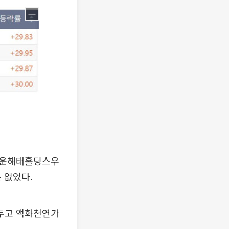
크라운해태홀딩스우
는 없었다.
두고 액화천연가