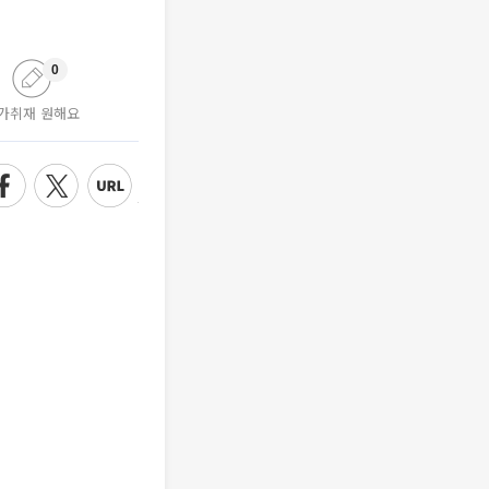
0
가취재 원해요