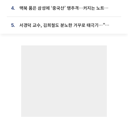
맥북 품은 삼성에 ‘중국산’ 맹추격⋯커지는 노트북 OLED 시장
4.
서경덕 교수, 김희철도 분노한 거꾸로 태극기⋯"엉터리는 아냐, 아쉬울 뿐"
5.