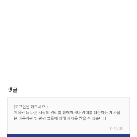
댓글
0 / 300