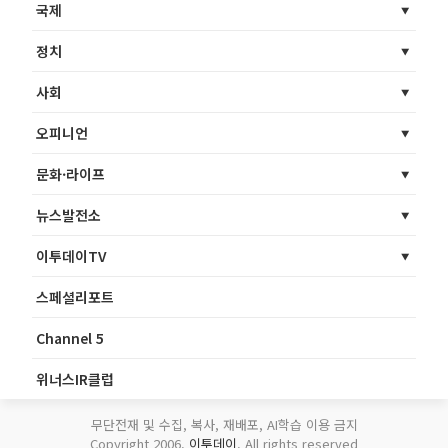
국제
정치
사회
오피니언
문화·라이프
뉴스발전소
이투데이TV
스페셜리포트
Channel 5
위너스IR클럽
무단전재 및 수집, 복사, 재배포, AI학습 이용 금지
Copyright 2006.
이투데이
. All rights reserved