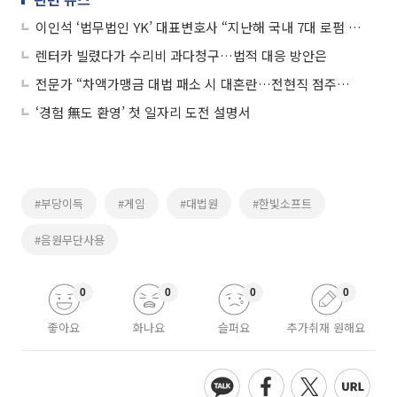
이인석 ‘법무법인 YK’ 대표변호사 “지난해 국내 7대 로펌 진입…급성장 견인차는 ‘공정거래그룹’”
렌터카 빌렸다가 수리비 과다청구…법적 대응 방안은
전문가 “차액가맹금 대법 패소 시 대혼란…전현직 점주들 줄소송 러시”
‘경험 無도 환영’ 첫 일자리 도전 설명서
#부당이득
#게임
#대법원
#한빛소프트
#음원무단사용
0
0
0
0
좋아요
화나요
슬퍼요
추가취재 원해요