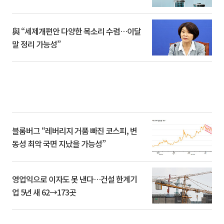
與 “세제개편안 다양한 목소리 수렴…이달
말 정리 가능성”
블룸버그 “레버리지 거품 빠진 코스피, 변
동성 최악 국면 지났을 가능성”
영업익으로 이자도 못 낸다…건설 한계기
업 5년 새 62→173곳