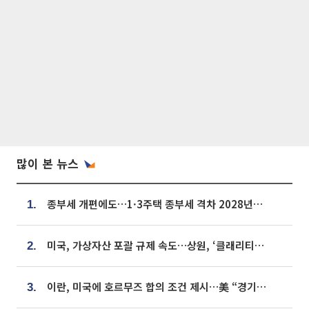
많이 본 뉴스
종부세 개편에도…1·3주택 종부세 격차 2028년부터 확대
1.
미국, 가상자산 포괄 규제 속도…상원, ‘클래리티법’ 9월 절차투표 추진
2.
이란, 미국에 호르무즈 합의 조건 제시…美 “경기 아직 안 끝나” [종합]
3.