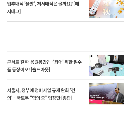
입추매직 '불발', 처서매직은 올까요? [해
시태그]
콘서트 갈 때 응원봉만?⋯'최애' 위한 필수
품 등장이오! [솔드아웃]
서울시, 정부에 정비사업 규제 완화 '건
의'⋯국토부 "협의 중" 입장만 [종합]