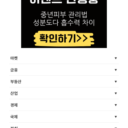
마켓
금융
부동산
산업
경제
국제