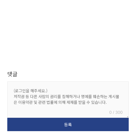
댓글
0 / 300