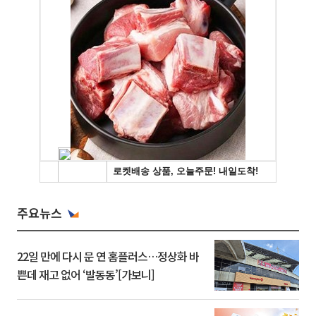
주요뉴스
22일 만에 다시 문 연 홈플러스…정상화 바
쁜데 재고 없어 ‘발동동’[가보니]