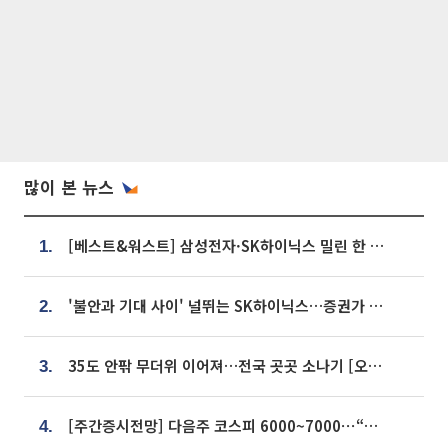
많이 본 뉴스
[베스트&워스트] 삼성전자·SK하이닉스 밀린 한 주…상상인증권은 85% 급등
1.
'불안과 기대 사이' 널뛰는 SK하이닉스…증권가 "HBM4·LTA 기반 펀터멘털 견고"
2.
35도 안팎 무더위 이어져…전국 곳곳 소나기 [오늘 날씨]
3.
[주간증시전망] 다음주 코스피 6000~7000⋯“外人 수급은 정책이 변수”
4.