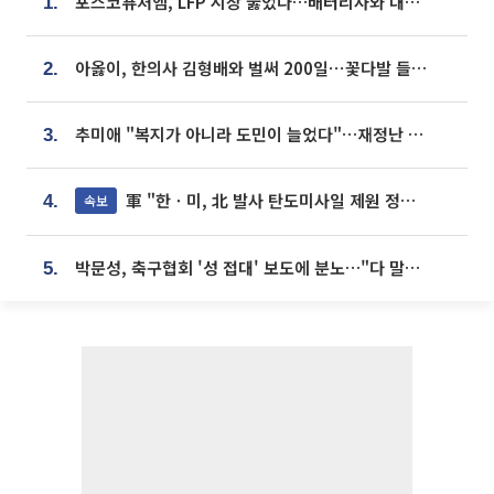
포스코퓨처엠, LFP 시장 뚫었다…배터리사와 대규모 장기 공급 합의
1.
아옳이, 한의사 김형배와 벌써 200일⋯꽃다발 들고 "프러포즈 아냐"
2.
추미애 "복지가 아니라 도민이 늘었다"…재정난 책임론 정면돌파
3.
軍 "한ㆍ미, 北 발사 탄도미사일 제원 정밀분석 중"
속보
4.
박문성, 축구협회 '성 접대' 보도에 분노…"다 말아먹으려고 작정했나"
5.