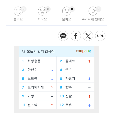
0
0
0
0
좋아요
화나요
슬퍼요
추가취재 원해요