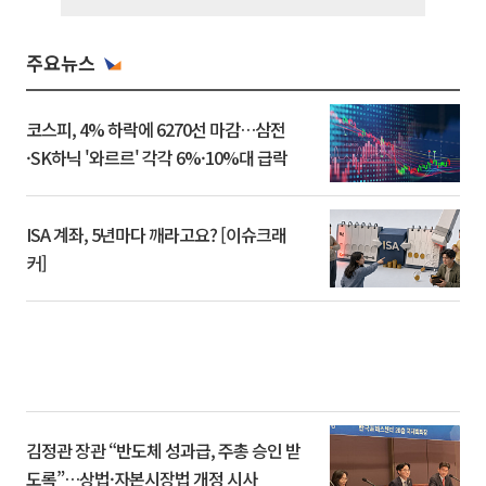
주요뉴스
코스피, 4% 하락에 6270선 마감…삼전
·SK하닉 '와르르' 각각 6%·10%대 급락
ISA 계좌, 5년마다 깨라고요? [이슈크래
커]
김정관 장관 “반도체 성과급, 주총 승인 받
도록”…상법·자본시장법 개정 시사