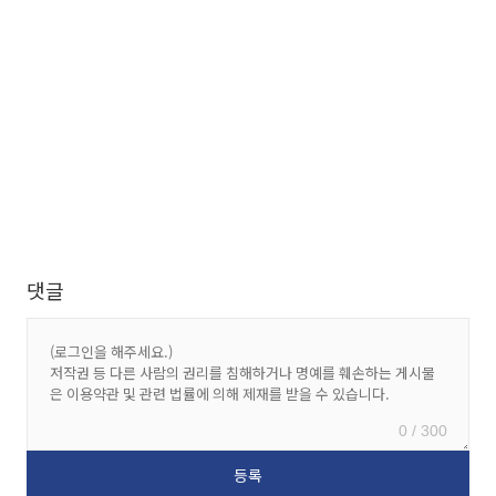
댓글
0 / 300