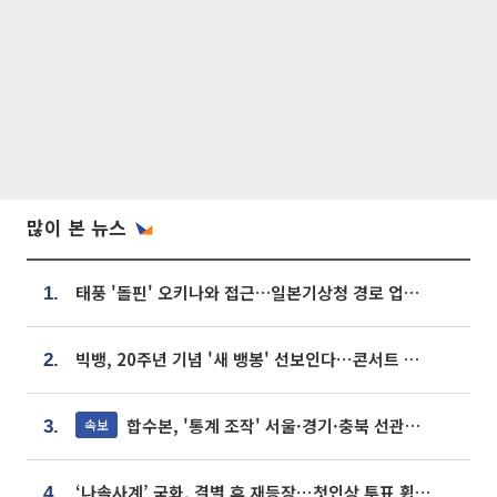
많이 본 뉴스
태풍 '돌핀' 오키나와 접근…일본기상청 경로 업데이트
1.
빅뱅, 20주년 기념 '새 뱅봉' 선보인다⋯콘서트 앞두고 팝업 개최
2.
합수본, '통계 조작' 서울·경기·충북 선관위 등 추가 압수수색
속보
3.
‘나솔사계’ 국화, 결별 후 재등장⋯첫인상 투표 휩쓸고 ‘인기녀’ 등극
4.