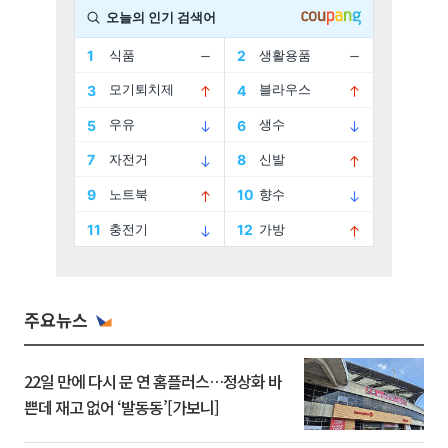
주요뉴스
22일 만에 다시 문 연 홈플러스…정상화 바
쁜데 재고 없어 ‘발동동’[가보니]