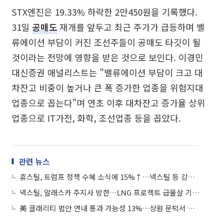
STX엔진은 19.33% 하락한 2만450원을 기록했다.
31일
공매도
재개를 앞두고 최근 주가가 급등하며 밸
류에이션 부담이 커진 조선주들이 공매도 타깃이 될
것이라는 전망에 영향을 받은 것으로 보인다. 이경민
대신증권 애널리스트는 "밸류에이션 부담이 크고 대
차잔고 비중이 높거나 큰 폭 증가한 업종을 위험지대
업종으로 꼽는다"며 연초 이후 대차잔고 증가율 상위
업종으로 IT가전, 화학, 조선업종 등을 꼽았다.
관련 뉴스
휴스틸, 트럼프 정책 수혜 소식에 15%↑…넥스틸 등 강관주 동반 상승세
넥스틸, 알래스카 주지사 방한…LNG 프로젝트 급물살 기대감에 상승세
美 클래리티 법안 연내 통과 가능성 13%…상원 문턱서 제동