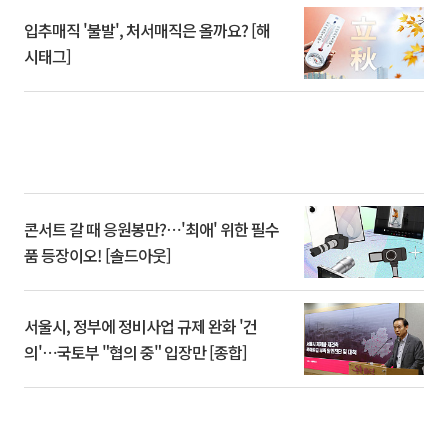
입추매직 '불발', 처서매직은 올까요? [해
시태그]
콘서트 갈 때 응원봉만?⋯'최애' 위한 필수
품 등장이오! [솔드아웃]
서울시, 정부에 정비사업 규제 완화 '건
의'⋯국토부 "협의 중" 입장만 [종합]