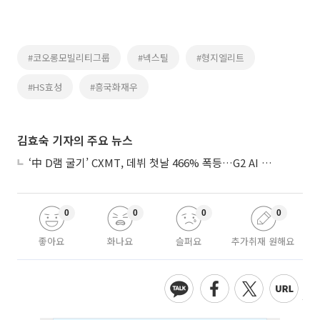
#코오롱모빌리티그룹
#넥스틸
#형지엘리트
#HS효성
#흥국화재우
김효숙 기자의 주요 뉴스
‘中 D램 굴기’ CXMT, 데뷔 첫날 466% 폭등…G2 AI 패권 ‘쩐의 전쟁’
0
0
0
0
좋아요
화나요
슬퍼요
추가취재 원해요