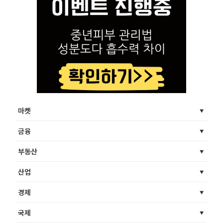
마켓
금융
부동산
산업
경제
국제