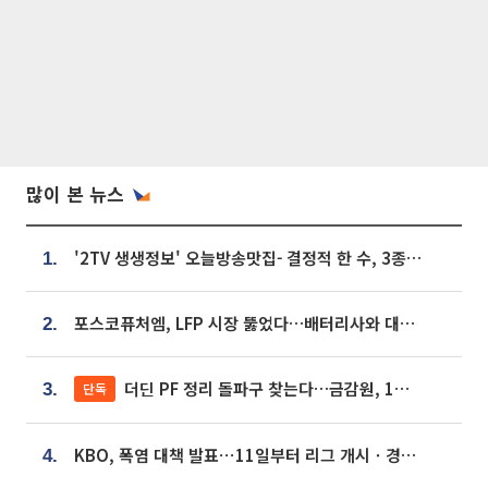
많이 본 뉴스
'2TV 생생정보' 오늘방송맛집- 결정적 한 수, 3종 메밀면! 메밀 소바 맛집 '의○○○○'
1.
포스코퓨처엠, LFP 시장 뚫었다…배터리사와 대규모 장기 공급 합의
2.
더딘 PF 정리 돌파구 찾는다…금감원, 1년 반 만에 매각설명회 재개
단독
3.
KBO, 폭염 대책 발표⋯11일부터 리그 개시ㆍ경기 오후 7시 시작
4.