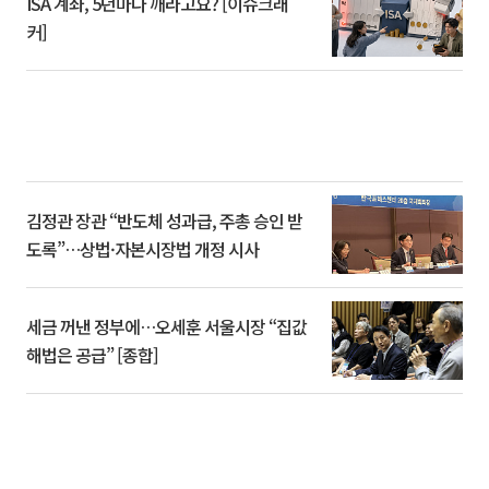
ISA 계좌, 5년마다 깨라고요? [이슈크래
커]
김정관 장관 “반도체 성과급, 주총 승인 받
도록”…상법·자본시장법 개정 시사
세금 꺼낸 정부에…오세훈 서울시장 “집값
해법은 공급” [종합]