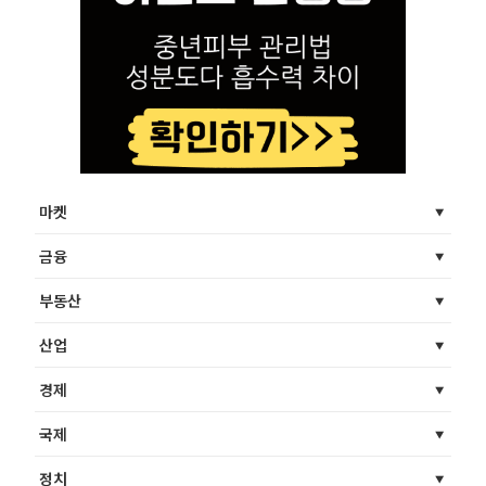
마켓
금융
부동산
산업
경제
국제
정치