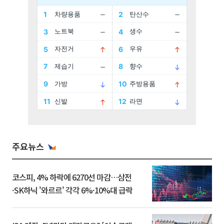
주요뉴스
코스피, 4% 하락에 6270선 마감…삼전
·SK하닉 '와르르' 각각 6%·10%대 급락