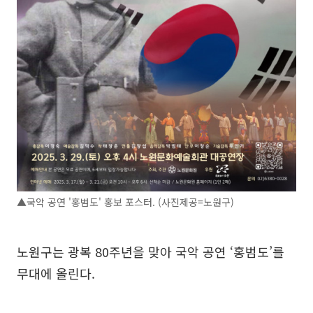
▲국악 공연 '홍범도' 홍보 포스터. (사진제공=노원구)
노원구는 광복 80주년을 맞아 국악 공연 ‘홍범도’를
무대에 올린다.