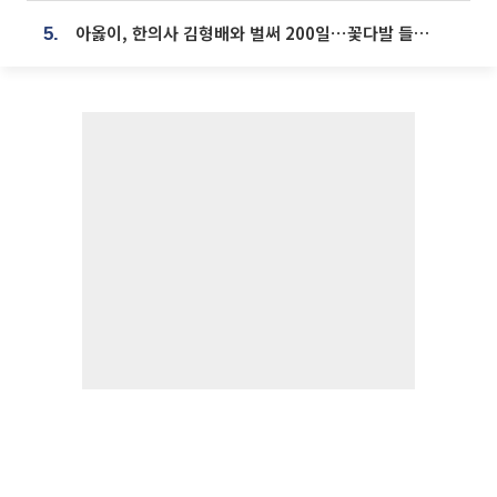
아옳이, 한의사 김형배와 벌써 200일⋯꽃다발 들고 "프러포즈 아냐"
5.