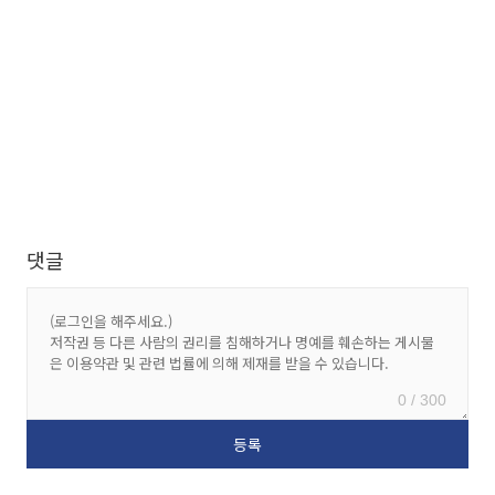
댓글
0 / 300