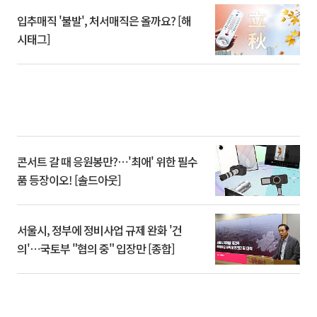
입추매직 '불발', 처서매직은 올까요? [해
시태그]
콘서트 갈 때 응원봉만?⋯'최애' 위한 필수
품 등장이오! [솔드아웃]
서울시, 정부에 정비사업 규제 완화 '건
의'⋯국토부 "협의 중" 입장만 [종합]