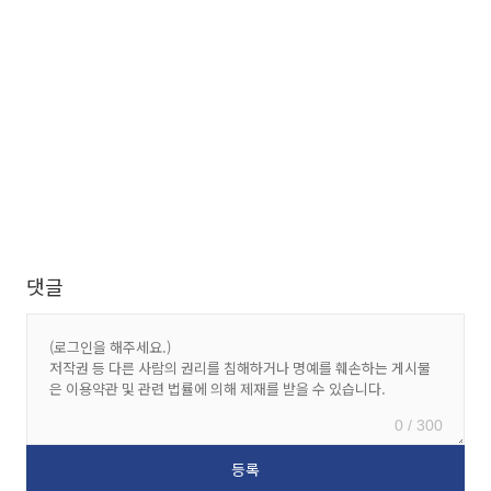
댓글
0 / 300