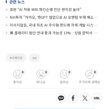
관련 뉴스
휴런 “AI 적용 MRI 파킨슨병 진단 편의성 높아”
NH투자 "카카오, 챗GPT 협업으로 AI 모멘텀 부재 해소…목표가↑"
리서치알음, 국내 최초 AI 주식형 펀드에 자체 개발 시스템 제공
美 클래리티 법안 연내 통과 가능성 13%…상원 문턱서 제동
#이에이트
#AI
0
0
0
0
좋아요
화나요
슬퍼요
추가취재 원해요