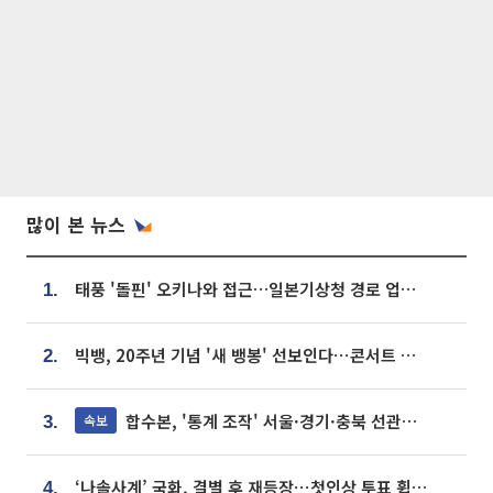
많이 본 뉴스
태풍 '돌핀' 오키나와 접근…일본기상청 경로 업데이트
1.
빅뱅, 20주년 기념 '새 뱅봉' 선보인다⋯콘서트 앞두고 팝업 개최
2.
합수본, '통계 조작' 서울·경기·충북 선관위 등 추가 압수수색
속보
3.
‘나솔사계’ 국화, 결별 후 재등장⋯첫인상 투표 휩쓸고 ‘인기녀’ 등극
4.