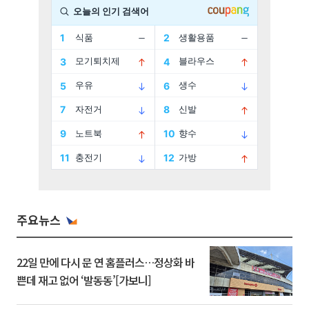
주요뉴스
22일 만에 다시 문 연 홈플러스…정상화 바
쁜데 재고 없어 ‘발동동’[가보니]