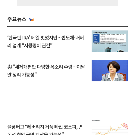
주요뉴스
‘한국판 IRA’ 베일 벗었지만…반도체·배터
리 업계 “시행령이 관건”
與 “세제개편안 다양한 목소리 수렴…이달
말 정리 가능성”
블룸버그 “레버리지 거품 빠진 코스피, 변
동성 최악 국면 지났을 가능성”