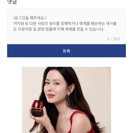
댓글
0 / 300