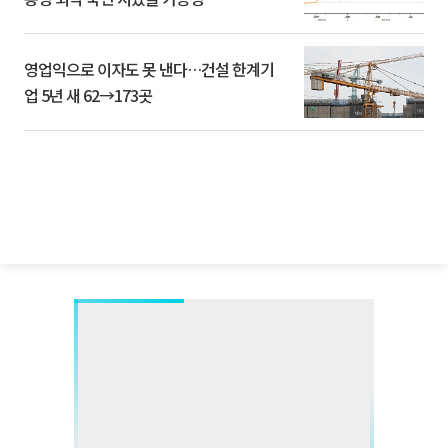
영업익으로 이자도 못 낸다…건설 한계기
업 5년 새 62→173곳