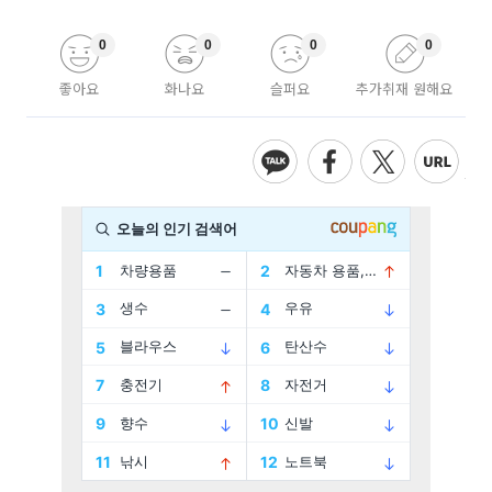
0
0
0
0
좋아요
화나요
슬퍼요
추가취재 원해요