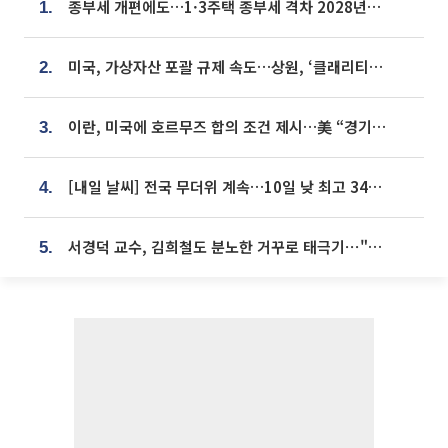
종부세 개편에도…1·3주택 종부세 격차 2028년부터 확대
1.
미국, 가상자산 포괄 규제 속도…상원, ‘클래리티법’ 9월 절차투표 추진
2.
이란, 미국에 호르무즈 합의 조건 제시…美 “경기 아직 안 끝나” [종합]
3.
[내일 날씨] 전국 무더위 계속…10일 낮 최고 34도 육박
4.
서경덕 교수, 김희철도 분노한 거꾸로 태극기⋯"엉터리는 아냐, 아쉬울 뿐"
5.