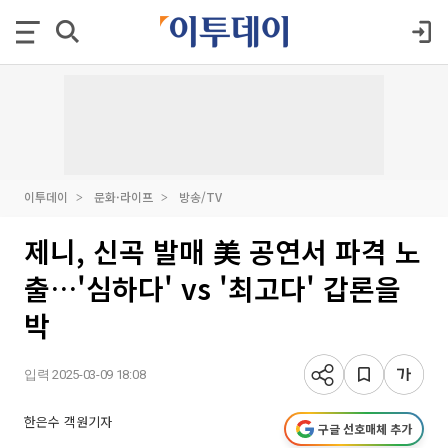
이투데이
문화·라이프
방송/TV
제니, 신곡 발매 美 공연서 파격 노
출…'심하다' vs '최고다' 갑론을
박
입력 2025-03-09 18:08
한은수 객원기자
구글 선호매체 추가