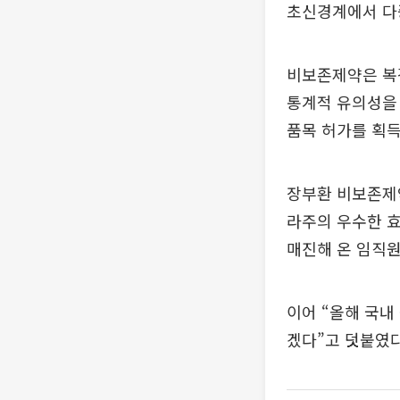
초신경계에서 다
비보존제약은 복강
통계적 유의성을 
품목 허가를 획득
장부환 비보존제
라주의 우수한 효
매진해 온 임직원
이어 “올해 국내
겠다”고 덧붙였다