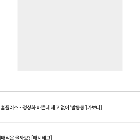
연 홈플러스…정상화 바쁜데 재고 없어 ‘발동동’[가보니]
서매직은 올까요? [해시태그]