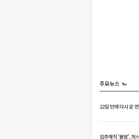
주요뉴스
22일 만에 다시 문 
입추매직 '불발', 처