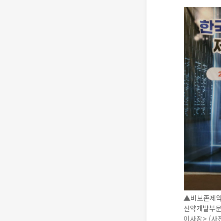
▲비보존제약의
신약개발부문
이사장> (사