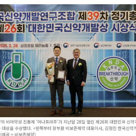
 비마약성 진통제 ‘어나프라주’가 지난달 28일 열린 제26회 대한민국 신
 대상을 수상했다. <왼쪽부터 장부환 비보존제약 대표이사, 김정진 한국신
진제공 = 비보존제약)