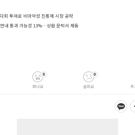
·다회 투여로 비마약성 진통제 시장 공략
 연내 통과 가능성 13%…상원 문턱서 제동
0
0
화나요
슬퍼요
추