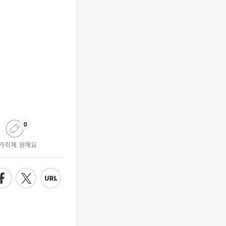
0
가취재 원해요