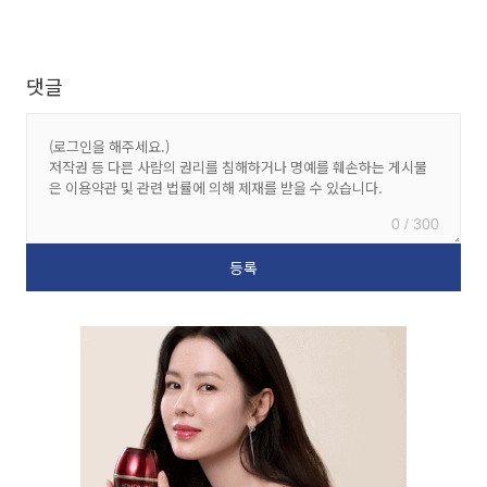
댓글
0 / 300