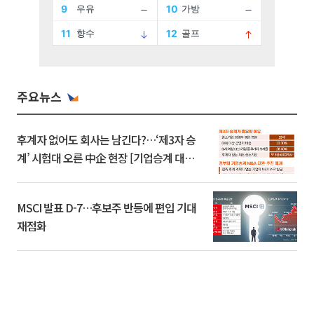
주요뉴스
후계자 없어도 회사는 남긴다?…‘제3자 승
계’ 시험대 오른 中企 현장 [기업승계 대전
환]
MSCI 발표 D-7…후보주 반등에 편입 기대
재점화