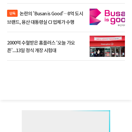
논란의 'Busan is Good'…8억 도시
단독
브랜드, 용산 대통령실 CI 업체가 수행
2000억 수혈받은 홈플러스 ‘오늘 가오
픈’...13일 정식 개장 시험대