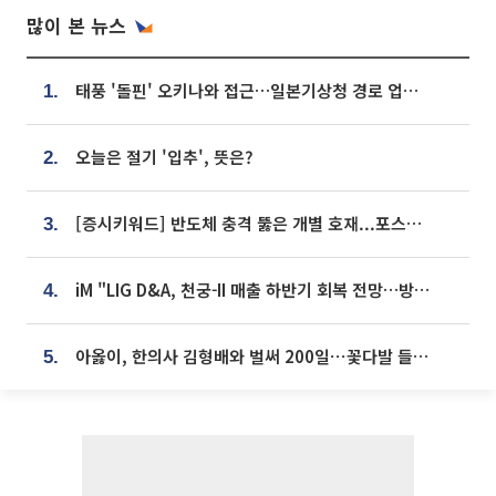
많이 본 뉴스
태풍 '돌핀' 오키나와 접근…일본기상청 경로 업데이트
1.
오늘은 절기 '입추', 뜻은?
2.
[증시키워드] 반도체 충격 뚫은 개별 호재...포스코퓨처엠·에코프로·한화솔루션 '눈길'
3.
iM "LIG D&A, 천궁-II 매출 하반기 회복 전망…방산 톱픽 유지"
4.
아옳이, 한의사 김형배와 벌써 200일⋯꽃다발 들고 "프러포즈 아냐"
5.