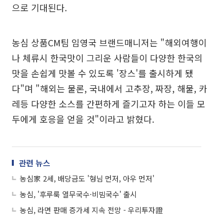
으로 기대된다.
농심 상품CM팀 임영국 브랜드매니저는 "해외여행이
나 체류시 한국맛이 그리운 사람들이 다양한 한국의
맛을 손쉽게 맛볼 수 있도록 '장스'를 출시하게 됐
다"며 "해외는 물론, 국내에서 고추장, 짜장, 해물, 카
레등 다양한 소스를 간편하게 즐기고자 하는 이들 모
두에게 호응을 얻을 것"이라고 밝혔다.
관련 뉴스
농심家 2세, 배당금도 '형님 먼저, 아우 먼저'
농심, '후루룩 열무국수·비빔국수' 출시
농심, 라면 판매 증가세 지속 전망 - 우리투자證