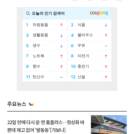
주요뉴스
22일 만에 다시 문 연 홈플러스…정상화 바
쁜데 재고 없어 ‘발동동’[가보니]