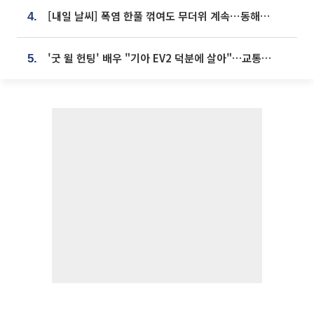
[내일 날씨] 폭염 한풀 꺾여도 무더위 계속⋯동해안 이틀 연속 비
4.
'굿 윌 헌팅' 배우 "기아 EV2 덕분에 살아"…교통사고 후 안전성 극찬
5.