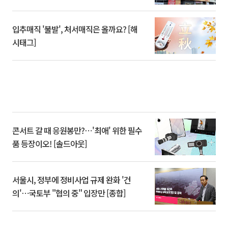
입추매직 '불발', 처서매직은 올까요? [해
시태그]
콘서트 갈 때 응원봉만?⋯'최애' 위한 필수
품 등장이오! [솔드아웃]
서울시, 정부에 정비사업 규제 완화 '건
의'⋯국토부 "협의 중" 입장만 [종합]