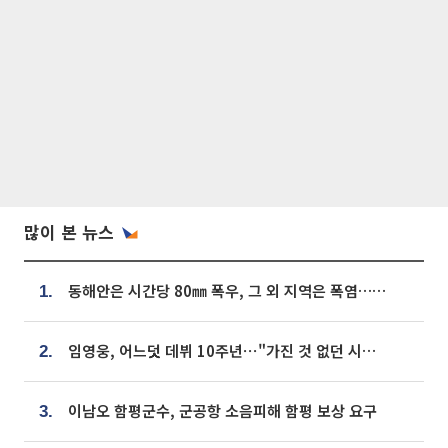
많이 본 뉴스
동해안은 시간당 80㎜ 폭우, 그 외 지역은 폭염…‘극과 극 날씨’
1.
임영웅, 어느덧 데뷔 10주년⋯"가진 것 없던 시절, 내 앞엔 20명의 팬뿐"
2.
이남오 함평군수, 군공항 소음피해 함평 보상 요구
3.