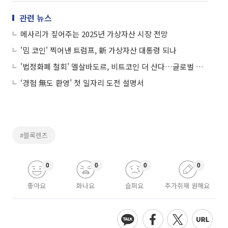
관련 뉴스
메사리가 짚어주는 2025년 가상자산 시장 전망
'밈 코인' 찍어낸 트럼프, 新 가상자산 대통령 되나
'법정화폐 철회' 엘살바도르, 비트코인 더 산다…글로벌 트렌드 '코인 비축'
‘경험 無도 환영’ 첫 일자리 도전 설명서
#블록렌즈
0
0
0
0
좋아요
화나요
슬퍼요
추가취재 원해요