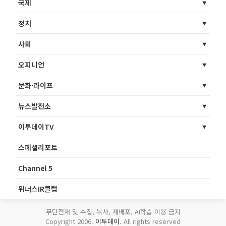
국제
정치
사회
오피니언
문화·라이프
뉴스발전소
이투데이TV
스페셜리포트
Channel 5
위너스IR클럽
무단전재 및 수집, 복사, 재배포, AI학습 이용 금지
Copyright 2006.
이투데이
. All rights reserved