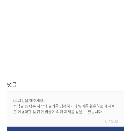
댓글
0 / 300