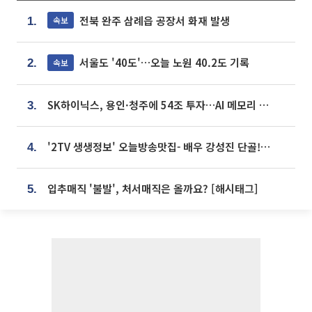
전북 완주 삼례읍 공장서 화재 발생
속보
1.
서울도 '40도'…오늘 노원 40.2도 기록
속보
2.
SK하이닉스, 용인·청주에 54조 투자…AI 메모리 생산기지 키운다
3.
'2TV 생생정보' 오늘방송맛집- 배우 강성진 단골! 쌀국수ㆍ푸팟퐁 커리 맛집 '블○○○'
4.
입추매직 '불발', 처서매직은 올까요? [해시태그]
5.