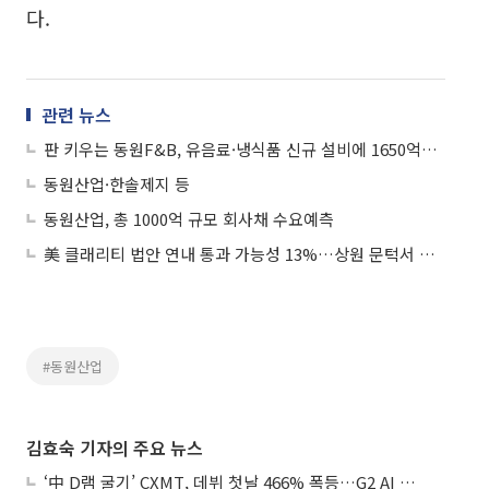
다.
관련 뉴스
판 키우는 동원F&B, 유음료·냉식품 신규 설비에 1650억원 투자
동원산업·한솔제지 등
동원산업, 총 1000억 규모 회사채 수요예측
美 클래리티 법안 연내 통과 가능성 13%…상원 문턱서 제동
#동원산업
김효숙 기자의 주요 뉴스
‘中 D램 굴기’ CXMT, 데뷔 첫날 466% 폭등…G2 AI 패권 ‘쩐의 전쟁’