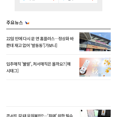
주요뉴스
22일 만에 다시 문 연 홈플러스…정상화 바
쁜데 재고 없어 ‘발동동’[가보니]
입추매직 '불발', 처서매직은 올까요? [해
시태그]
콘서트 갈 때 응원봉만?⋯'최애' 위한 필수