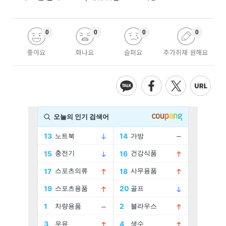
0
0
0
0
좋아요
화나요
슬퍼요
추가취재 원해요