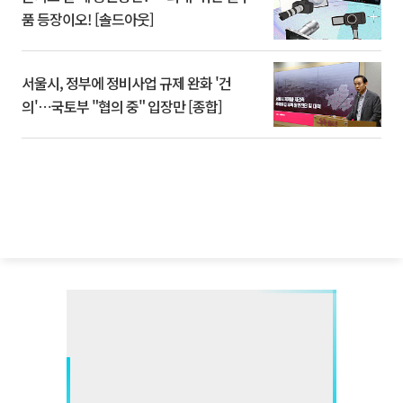
품 등장이오! [솔드아웃]
서울시, 정부에 정비사업 규제 완화 '건
의'⋯국토부 "협의 중" 입장만 [종합]