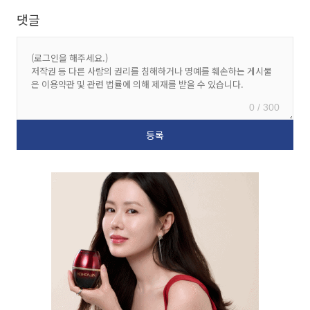
댓글
0 / 300