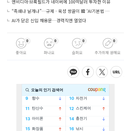
엔비디아·브룩필드가 네이버에 100억달러 투자한 이유
“족쇄냐 날개냐”…규제ㆍ육성 쌍끌이 韓 ‘AI기본법 개정안’ 오늘 시행
AI가 닫은 신입 채용문…경력직엔 열었다
0
0
0
0
좋아요
화나요
슬퍼요
추가취재 원해요