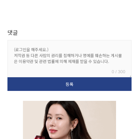
댓글
0 / 300