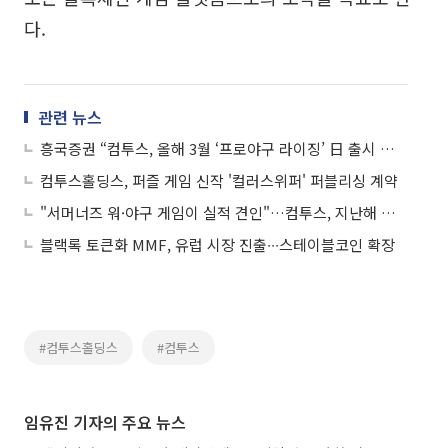
다.
관련 뉴스
흥국증권 “컴투스, 올해 3월 ‘프로야구 라이징’ 日 출시 기대”
컴투스홀딩스, 퍼즐 게임 신작 '컬러스위퍼' 퍼블리싱 계약
"서머너즈 워·야구 게임이 실적 견인"…컴투스, 지난해 흑자전환
블랙록 토큰화 MMF, 유럽 시장 진출∙∙∙스테이블코인 확장
#컴투스홀딩스
#컴투스
임유진 기자의 주요 뉴스