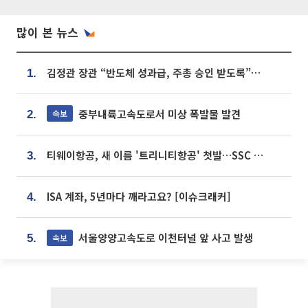
많이 본 뉴스
김정관 장관 “반도체 성과급, 주총 승인 받도록”…상법·자본시장법 개정 시사
1.
중부내륙고속도로서 미상 폭발물 발견
속보
2.
티웨이항공, 새 이름 '트리니티항공' 첫발…SSC 전략 본격화
3.
ISA 계좌, 5년마다 깨라고요? [이슈크래커]
4.
서울양양고속도로 이천터널 앞 사고 발생
속보
5.