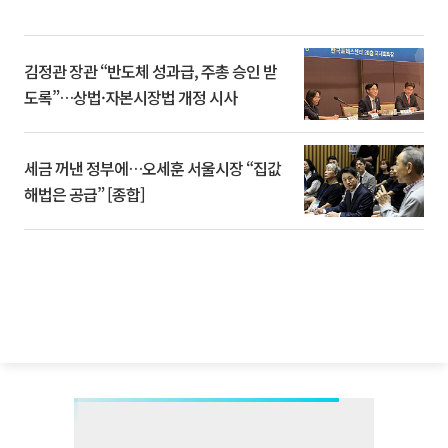
김정관 장관 “반도체 성과급, 주총 승인 받
도록”…상법·자본시장법 개정 시사
세금 꺼낸 정부에…오세훈 서울시장 “집값
해법은 공급” [종합]