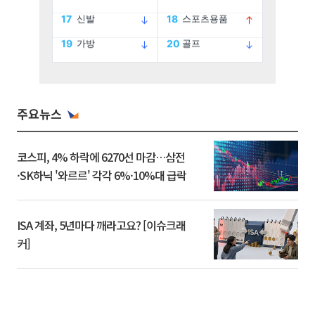
주요뉴스
코스피, 4% 하락에 6270선 마감…삼전
·SK하닉 '와르르' 각각 6%·10%대 급락
ISA 계좌, 5년마다 깨라고요? [이슈크래
커]