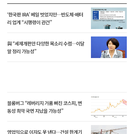
‘한국판 IRA’ 베일 벗었지만…반도체·배터
리 업계 “시행령이 관건”
與 “세제개편안 다양한 목소리 수렴…이달
말 정리 가능성”
블룸버그 “레버리지 거품 빠진 코스피, 변
동성 최악 국면 지났을 가능성”
영업익으로 이자도 못 낸다…건설 한계기