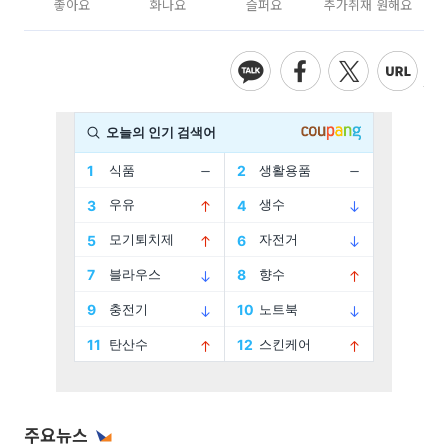
좋아요
화나요
슬퍼요
추가취재 원해요
주요뉴스