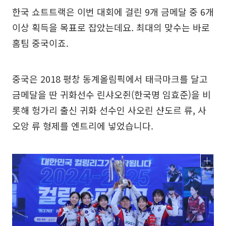
한국 쇼트트랙은 이번 대회에 걸린 9개 금메달 중 6개
이상 획득을 목표로 잡았는데요. 최대의 맞수는 바로
홈팀 중국이죠.
중국은 2018 평창 동계올림픽에서 태극마크를 달고
금메달을 딴 귀화선수 린샤오쥔(한국명 임효준)을 비
롯해 헝가리 출신 귀화 선수인 사오린 샨도르 류, 사
오앙 류 형제를 엔트리에 넣었습니다.