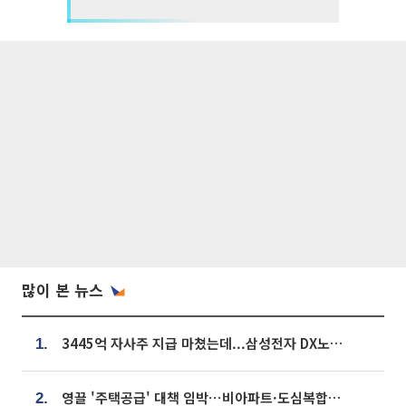
많이 본 뉴스
3445억 자사주 지급 마쳤는데...삼성전자 DX노조, 뒤늦은 '떼쓰기 집회'
1.
영끌 '주택공급' 대책 임박⋯비아파트·도심복합까지 총동원
2.