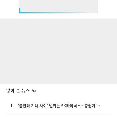
많이 본 뉴스
'불안과 기대 사이' 널뛰는 SK하이닉스…증권가 "HBM4·LTA 기반 펀터멘털 견고"
1.