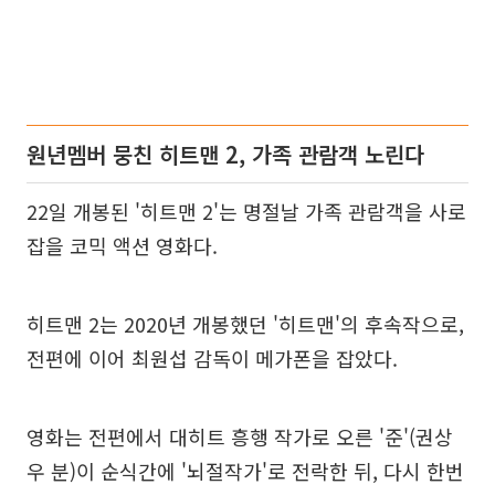
원년멤버 뭉친 히트맨 2, 가족 관람객 노린다
22일 개봉된 '히트맨 2'는 명절날 가족 관람객을 사로
잡을 코믹 액션 영화다.
히트맨 2는 2020년 개봉했던 '히트맨'의 후속작으로,
전편에 이어 최원섭 감독이 메가폰을 잡았다.
영화는 전편에서 대히트 흥행 작가로 오른 '준'(권상
우 분)이 순식간에 '뇌절작가'로 전락한 뒤, 다시 한번