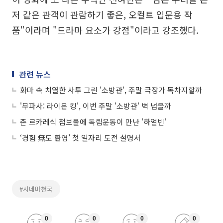
저 같은 관객이 관람하기 좋은, 오컬트 입문용 작
품"이라며 "드라마 요소가 강점"이라고 강조했다.
관련 뉴스
화마 속 치열한 사투 그린 '소방관', 주말 극장가 독차지할까
'무파사: 라이온 킹', 이번 주말 '소방관' 벽 넘을까
존 르카레식 첩보물에 독립운동이 만난 '하얼빈'
‘경험 無도 환영’ 첫 일자리 도전 설명서
#시네마천국
0
0
0
0