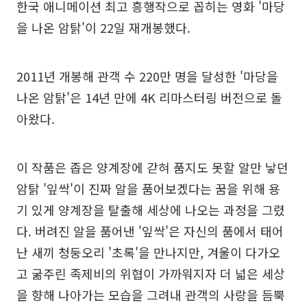
한국 애니메이션 최고 흥행작으로 꼽히는 영화 '마당
을 나온 암탉'이 22일 재개봉했다.
2011년 개봉해 관객 수 220만 명을 달성한 '마당을
나온 암탉'은 14년 만에 4K 리마스터링 버전으로 돌
아왔다.
이 작품은 좁은 양계장에 갇혀 품지도 못할 알만 낳던
암탉 '잎싹'이 진짜 알을 품어보겠다는 꿈을 위해 용
기 있게 양계장을 탈출해 세상에 나오는 과정을 그렸
다. 버려진 알을 품어낸 '잎싹'은 자신의 품에서 태어
난 새끼 청둥오리 '초록'을 만나지만, 겨울이 다가오
고 굶주린 족제비의 위협이 가까워지자 더 넓은 세상
을 향해 나아가는 모습을 그려내 관객의 사랑을 듬뿍