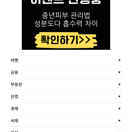
마켓
금융
부동산
산업
경제
국제