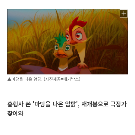
▲마당을 나온 암탉. (사진제공=메가박스)
흥행사 쓴 '마당을 나온 암탉', 재개봉으로 극장가
찾아와