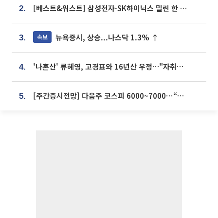
[베스트&워스트] 삼성전자·SK하이닉스 밀린 한 주…상상인증권은 85% 급등
2.
뉴욕증시, 상승...나스닥 1.3% ↑
속보
3.
'나혼산' 류혜영, 고경표와 16년산 우정…"자취방서 부모님과 마주쳐"
4.
[주간증시전망] 다음주 코스피 6000~7000⋯“外人 수급은 정책이 변수”
5.