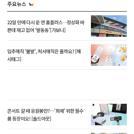
주요뉴스
22일 만에 다시 문 연 홈플러스…정상화 바
쁜데 재고 없어 ‘발동동’[가보니]
입추매직 '불발', 처서매직은 올까요? [해
시태그]
콘서트 갈 때 응원봉만?⋯'최애' 위한 필수
품 등장이오! [솔드아웃]