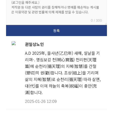
0 / 300
권일상노인
A.D 2025年, 을사년(乙巳年) 새해, 설날을 기
리며-. 명심보감 천(明心寶鑑) 천리편(天理
篇)에 순천리(循天理)의 지혜(智慧)를 간절
(懇切)히 권(勸)합니다. 조상(祖上)을 기리며
삶의 지혜(智慧)로 순천리(循天理) 따라 살면,
대(代)를 이여 하늘의 축복(祝福)이 충만(充
滿)합니다.
2025-01-26 12:09