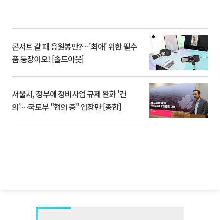
콘서트 갈 때 응원봉만?⋯'최애' 위한 필수
품 등장이오! [솔드아웃]
서울시, 정부에 정비사업 규제 완화 '건
의'⋯국토부 "협의 중" 입장만 [종합]