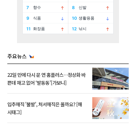
주요뉴스
22일 만에 다시 문 연 홈플러스…정상화 바
쁜데 재고 없어 ‘발동동’[가보니]
입추매직 '불발', 처서매직은 올까요? [해
시태그]