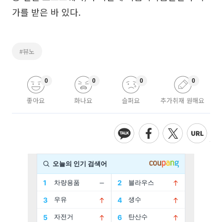
가를 받은 바 있다.
#뷰노
0
0
0
0
좋아요
화나요
슬퍼요
추가취재 원해요