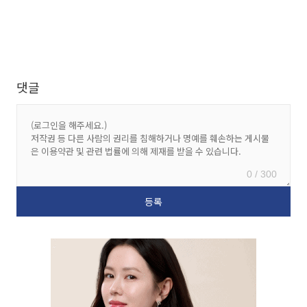
댓글
0 / 300