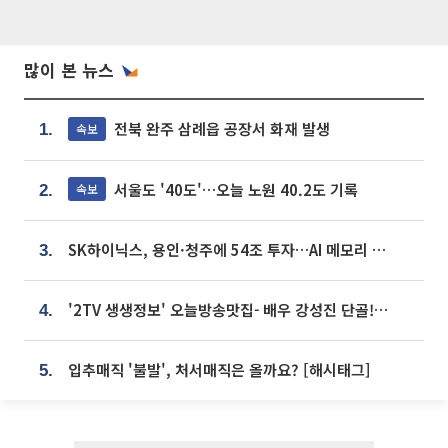
많이 본 뉴스
전북 완주 삼례읍 공장서 화재 발생
속보
1.
서울도 '40도'…오늘 노원 40.2도 기록
속보
2.
SK하이닉스, 용인·청주에 54조 투자…AI 메모리 생산기지 키운다
3.
'2TV 생생정보' 오늘방송맛집- 배우 강성진 단골! 쌀국수ㆍ푸팟퐁 커리 맛집 '블○○○'
4.
입추매직 '불발', 처서매직은 올까요? [해시태그]
5.